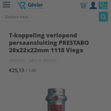
T-koppeling verlopend
persaansluiting PRESTABO
28x22x22mm 1118 Viega
0556383
MFG #: 642693
€25,13
/ 1.00