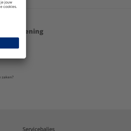
enstverlening
e zaken?
Servicebalies