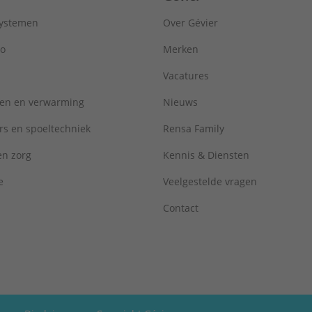
Oppervlaktebescherming aansluiting 1:
Onbehandeld
Oppervlaktebescherming aansluiting 2:
Onbehandeld
systemen
Over Gévier
Sleutelwijdte:
19 mm
ro
Merken
Sleutelwijdte wartel:
19 mm
Systeemgebonden:
Ja
Vacatures
Uitwendige buisdiameter aansluiting 1:
12 mm
Uitwendige buisdiameter aansluiting 2:
17,2 mm
ren en verwarming
Nieuws
ULC keur:
Nee
rs en spoeltechniek
Rensa Family
UL-keur:
Nee
VdS keur:
Nee
 en zorg
Kennis & Diensten
Verlopend:
Nee
Werkende lengte aansluiting 1:
1 mm
e
Veelgestelde vragen
Werkende lengte aansluiting 2:
15 mm
Contact
Type:
S1202
Serie:
Super