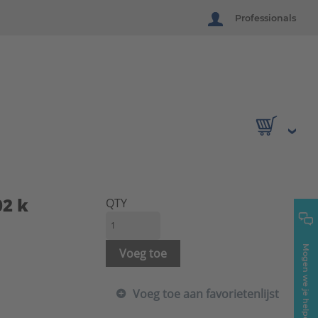
Professionals
02 k
QTY
Mogen we je helpen?
Voeg toe
Voeg toe aan favorietenlijst