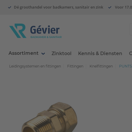
Dé groothandel voor badkamers, sanitair en zink
Voor 17.0
Assortiment
Zinktool
Kennis & Diensten
O
Leidingsystemen en fittingen
Fittingen
Knelfittingen
PUNTST