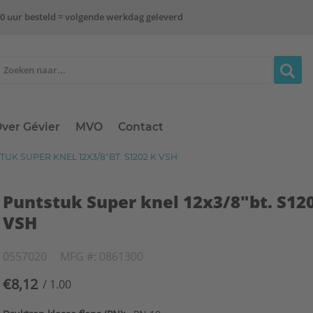
0 uur besteld = volgende werkdag geleverd
ver Gévier
MVO
Contact
UK SUPER KNEL 12X3/8"BT. S1202 K VSH
Puntstuk Super knel 12x3/8"bt. S12
VSH
0557020
MFG #: 0861300
€8,12
/ 1.00