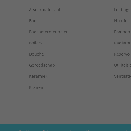
Afvoermateriaal
Leiding
Bad
Non-fer
Badkamermeubelen
Pompen
Boilers
Radiato
Douche
Reservoi
Gereedschap
Utiliteit
Keramiek
Ventilati
Kranen