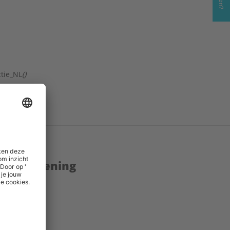
ctie_NL
()
enstverlening