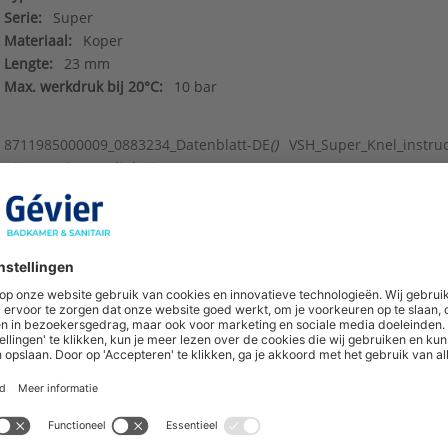
Serie:
Super
Materiaal:
Koper
Lengte:
23 mm
Max. werkdruk bij 20°C:
10 bar
8711985000009_0883234_Datenblatt-DE
()
VSH_Super_Knel_instru
Diagram
()
Deeplinks
()
hoogte van nieuwe producten en onze di