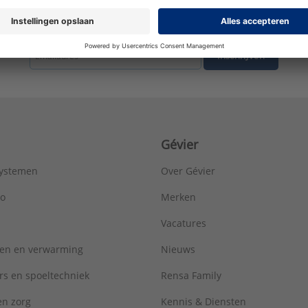
tste nieuws ontvangen omtrent productnieuws, acties en andere interessant
Inschrijven
Gévier
systemen
Over Gévier
ro
Merken
Vacatures
ren en verwarming
Nieuws
rs en spoeltechniek
Rensa Family
 en zorg
Kennis & Diensten