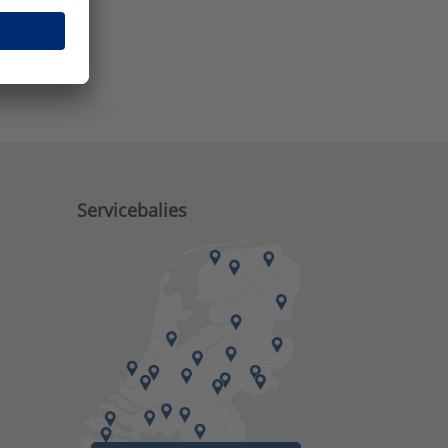
e zaken?
Servicebalies