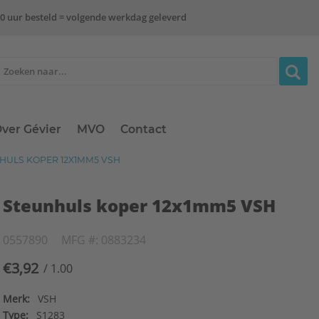
0 uur besteld = volgende werkdag geleverd
ver Gévier
MVO
Contact
HULS KOPER 12X1MM5 VSH
Steunhuls koper 12x1mm5 VSH
0557890
MFG #: 0883234
€3,92
/ 1.00
Merk:
VSH
Type:
S1283