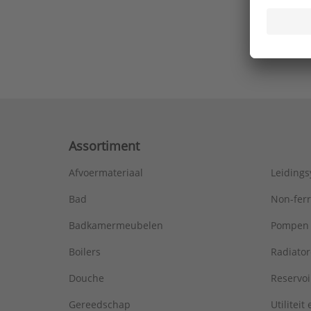
Ons laa
Assortiment
Afvoermateriaal
Leiding
Bad
Non-fer
Badkamermeubelen
Pompen
Boilers
Radiato
Douche
Reservoi
Gereedschap
Utiliteit