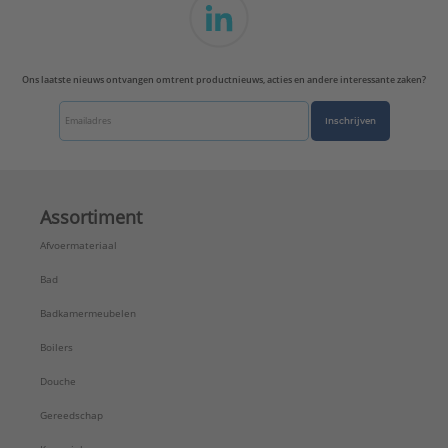
Ons laatste nieuws ontvangen omtrent productnieuws, acties en andere interessante zaken?
Inschrijven
Assortiment
Afvoermateriaal
Bad
Badkamermeubelen
Boilers
Douche
Gereedschap