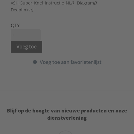
Systeemgebonden:
Ja
VSH_Super_Knel_instructie_NL
()
Diagram
()
Type:
S1282
Deeplinks
()
Serie:
Super
QTY
Voeg toe
Voeg toe aan favorietenlijst
Blijf op de hoogte van nieuwe producten en onze
dienstverlening