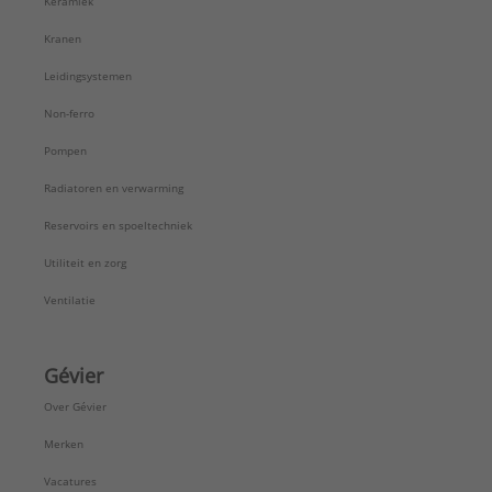
Keramiek
Kranen
Leidingsystemen
Non-ferro
Pompen
Radiatoren en verwarming
Reservoirs en spoeltechniek
Utiliteit en zorg
Ventilatie
Gévier
Over Gévier
Merken
Vacatures