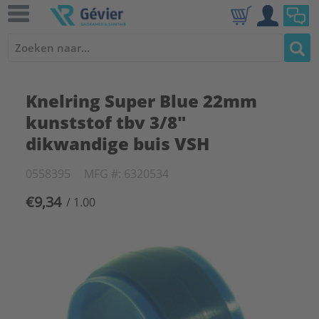
Knelring Super Blue 22mm
kunststof tbv 3/8"
dikwandige buis VSH
0558395
MFG #: 6320534
€9,34
/ 1.00