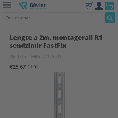
Lengte a 2m. montagerail R1
sendzimir FastFix
0560315
MFG #: 10-50010
€25,67
/ 1.00