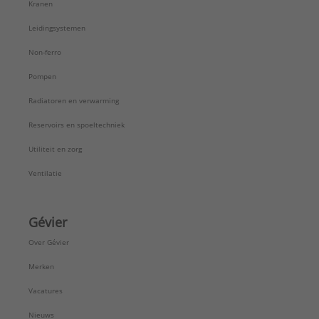
Kranen
Leidingsystemen
Non-ferro
Pompen
Radiatoren en verwarming
Reservoirs en spoeltechniek
Utiliteit en zorg
Ventilatie
Gévier
Over Gévier
Merken
Vacatures
Nieuws