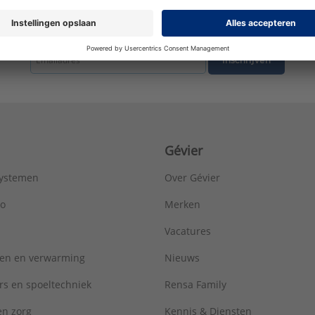
Oppervlaktebescherming:
Elektrolytisch verzinkt
Toegestane werkbelasting:
1300 N
tste nieuws ontvangen omtrent productnieuws, acties en andere interessant
Uitwendige buisdiameter:
50 - 54 mm
ULC keur:
Nee
Inschrijven
UL-keur:
Nee
VdS keur:
Nee
Type:
BSA
Serie:
Beugels
Gévier
systemen
Over Gévier
ro
Merken
Vacatures
ren en verwarming
Nieuws
rs en spoeltechniek
Rensa Family
 en zorg
Kennis & Diensten