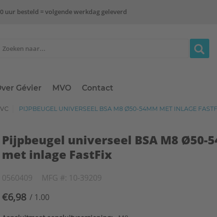
0 uur besteld = volgende werkdag geleverd
ver Gévier
MVO
Contact
PVC
PIJPBEUGEL UNIVERSEEL BSA M8 Ø50-54MM MET INLAGE FASTF
Pijpbeugel universeel BSA M8 Ø50
met inlage FastFix
0560409
MFG #: 10-39209
€6,98
/ 1.00