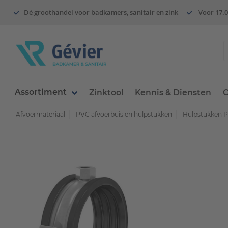
Dé groothandel voor badkamers, sanitair en zink
Voor 17.0
Assortiment
Zinktool
Kennis & Diensten
O
Afvoermateriaal
PVC afvoerbuis en hulpstukken
Hulpstukken 