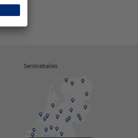
e zaken?
Servicebalies