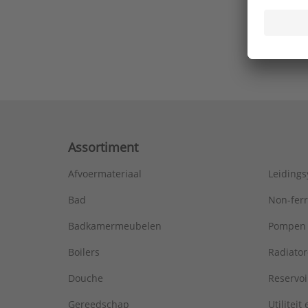
Ons laa
Assortiment
Afvoermateriaal
Leiding
Bad
Non-fer
Badkamermeubelen
Pompen
Boilers
Radiato
Douche
Reservoi
Gereedschap
Utiliteit