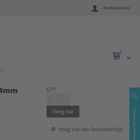
Professionals
IX
-54mm
QTY
Mogen we je helpen?
Voeg toe
Voeg toe aan favorietenlijst