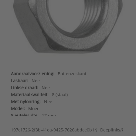
Aandraaivoorziening:
Buitenzeskant
Lasbaar:
Nee
Linkse draad:
Nee
Materiaalkwaliteit:
8 (staal)
Met nylonring:
Nee
Model:
Moer
Sleutelwijdte:
17 mm
Type schroefdraad:
Metrisch
Zelfborgend:
Nee
197c1726-2f3b-41ea-9425-7626abdce0b1
()
Deeplinks
()