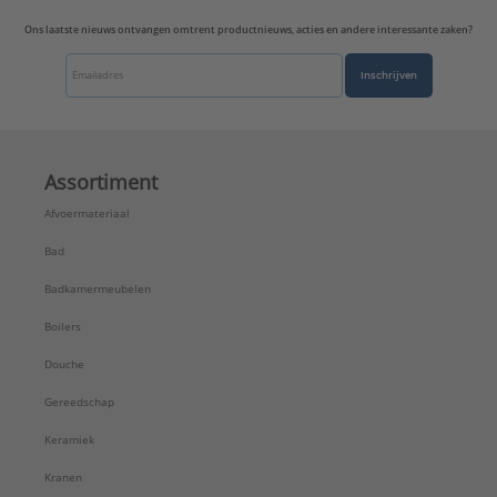
Ons laatste nieuws ontvangen omtrent productnieuws, acties en andere interessante zaken?
Inschrijven
Assortiment
Afvoermateriaal
Bad
Badkamermeubelen
Boilers
Douche
Gereedschap
Keramiek
Kranen