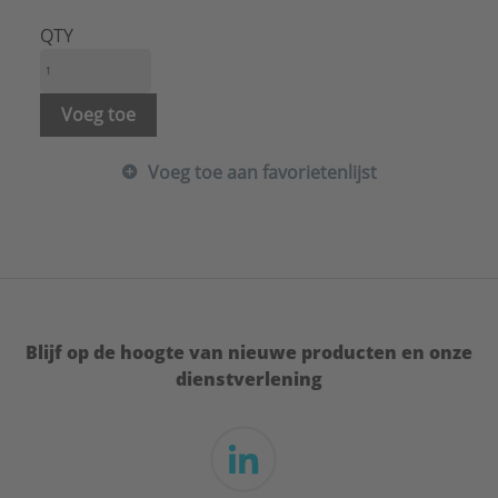
Draadmaat (metrisch):
10
Hoogte:
8 mm
QTY
Materiaal:
Staal
Merk:
ASF Fischer
Met flens:
Nee
Voeg toe
Oppervlaktebescherming:
Elektrolytisch verzinkt
Spoed schroefdraad:
1,5 mm
Voeg toe aan favorietenlijst
Blijf op de hoogte van nieuwe producten en onze
dienstverlening