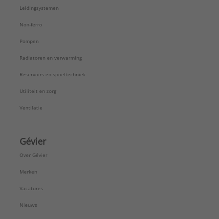
Leidingsystemen
Non-ferro
Pompen
Radiatoren en verwarming
Reservoirs en spoeltechniek
Utiliteit en zorg
Ventilatie
Gévier
Over Gévier
Merken
Vacatures
Nieuws