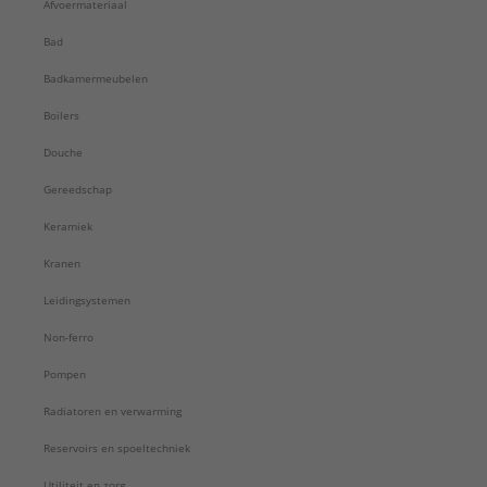
Afvoermateriaal
Bad
Badkamermeubelen
Boilers
Douche
Gereedschap
Keramiek
Kranen
Leidingsystemen
Non-ferro
Pompen
Radiatoren en verwarming
Reservoirs en spoeltechniek
Utiliteit en zorg