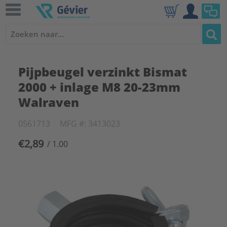
Pijpbeugel verzinkt Bismat
2000 + inlage M8 20-23mm
Walraven
0561713
MFG #: 3413023
€2,89
/ 1.00