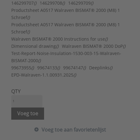
FM keur:
Nee
146299707
()
146299708
()
146299709
()
Geschikt voor aluminium buis:
Ja
Productsheet A0517 Walraven BISMAT® 2000 (M8) 1
Geschikt voor dunwandige buis:
Nee
Schroef
()
Geschikt voor gietijzeren buis:
Ja
Productsheet A0517 Walraven BISMAT® 2000 (M8) 1
Geschikt voor koperen buis:
Ja
Schroef
()
Geschikt voor kunststof buis:
Nee
Walraven BISMAT® 2000 Instructions for use
()
Geschikt voor roestvaststalen buis:
Ja
Dimensional drawing
()
Walraven BISMAT® 2000 DoP
()
Geschikt voor spiraalbuis:
Nee
Test-Report-Noise-Insulation-1530-003-15-Walraven-
Geschikt voor stalen buis:
Ja
BISMAT-2000
()
Inlage:
Rubber
99673955
()
99674133
()
99674147
()
Deeplinks
()
KIWA-keur:
Nee
EPD-Walraven-1.1.00931.2025
()
Laagdikte oppervlaktebescherming:
5 µm
LPCB keur:
Nee
QTY
Materiaal:
Staal
Mediumtemperatuur (continu):
-30 - 120 °C
Merk:
Walraven
Voeg toe
Nom. diameter:
DN 15
Oppervlaktebescherming:
Elektrolytisch verzinkt
Voeg toe aan favorietenlijst
Sluitvoorziening:
Schroef
Toegestane werkbelasting:
600 N