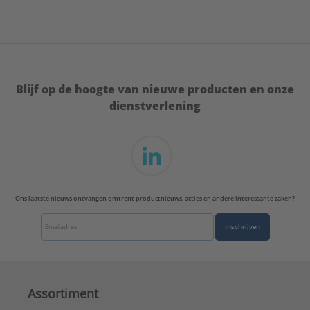
Uitwendige buisdiameter:
20 - 23 mm
ULC keur:
Nee
UL-keur:
Nee
VdS keur:
Nee
Type:
2000 M8 EPDM
Blijf op de hoogte van nieuwe producten en onze
Serie:
BISMAT®
dienstverlening
Ons laatste nieuws ontvangen omtrent productnieuws, acties en andere interessante zaken?
Inschrijven
Assortiment