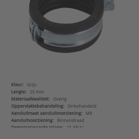
Kleur:
Grijs
Lengte:
25 mm
Materiaalkwaliteit:
Overig
Oppervlaktebehandeling:
Onbehandeld
Aansluitmaat aansluitvoorziening:
M8
Aansluitvoorziening:
Binnendraad
Dempingswaarde inlage:
23 dB(A)
Flexibele aansluitvoorziening:
Nee