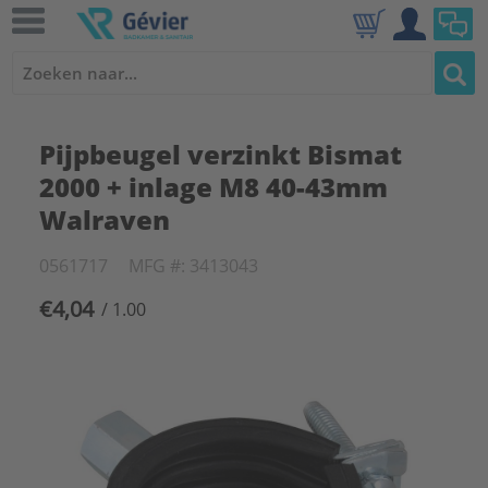
Pijpbeugel verzinkt Bismat
2000 + inlage M8 40-43mm
Walraven
0561717
MFG #: 3413043
€4,04
/ 1.00