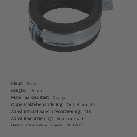
Kleur:
Grijs
Lengte:
25 mm
Materiaalkwaliteit:
Overig
Oppervlaktebehandeling:
Onbehandeld
Aansluitmaat aansluitvoorziening:
M8
Aansluitvoorziening:
Binnendraad
Dempingswaarde inlage:
23 dB(A)
Flexibele aansluitvoorziening:
Nee