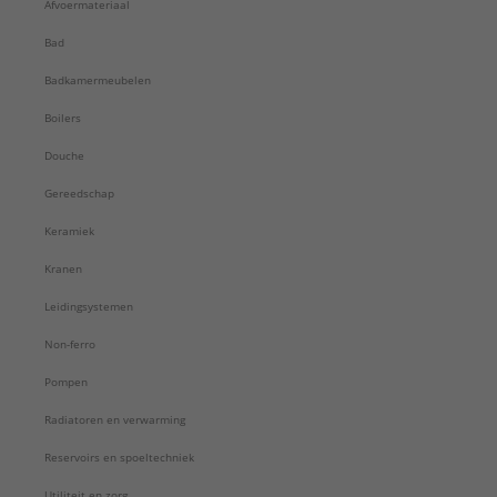
Afvoermateriaal
Bad
Badkamermeubelen
Boilers
Douche
Gereedschap
Keramiek
Kranen
Leidingsystemen
Non-ferro
Pompen
Radiatoren en verwarming
Reservoirs en spoeltechniek
Utiliteit en zorg