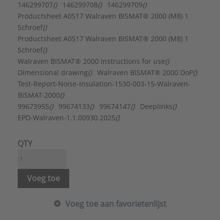
FM keur:
Nee
146299707
()
146299708
()
146299709
()
Geschikt voor aluminium buis:
Ja
Productsheet A0517 Walraven BISMAT® 2000 (M8) 1
Geschikt voor dunwandige buis:
Nee
Schroef
()
Geschikt voor gietijzeren buis:
Ja
Productsheet A0517 Walraven BISMAT® 2000 (M8) 1
Geschikt voor koperen buis:
Ja
Schroef
()
Geschikt voor kunststof buis:
Nee
Walraven BISMAT® 2000 Instructions for use
()
Geschikt voor roestvaststalen buis:
Ja
Dimensional drawing
()
Walraven BISMAT® 2000 DoP
()
Geschikt voor spiraalbuis:
Nee
Test-Report-Noise-Insulation-1530-003-15-Walraven-
Geschikt voor stalen buis:
Ja
BISMAT-2000
()
Inlage:
Rubber
99673955
()
99674133
()
99674147
()
Deeplinks
()
KIWA-keur:
Nee
EPD-Walraven-1.1.00930.2025
()
Laagdikte oppervlaktebescherming:
5 µm
LPCB keur:
Nee
QTY
Materiaal:
Staal
Mediumtemperatuur (continu):
-30 - 120 °C
Merk:
Walraven
Voeg toe
Nom. diameter:
DN 32
Oppervlaktebescherming:
Elektrolytisch verzinkt
Voeg toe aan favorietenlijst
Sluitvoorziening:
Schroef
Toegestane werkbelasting:
800 N