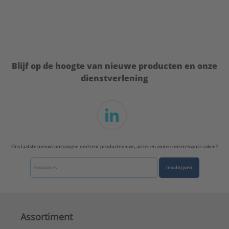
Uitwendige buisdiameter:
40 - 43 mm
ULC keur:
Nee
UL-keur:
Nee
VdS keur:
Nee
Type:
2000 M8 EPDM
Blijf op de hoogte van nieuwe producten en onze
Serie:
BISMAT®
dienstverlening
Ons laatste nieuws ontvangen omtrent productnieuws, acties en andere interessante zaken?
Inschrijven
Assortiment