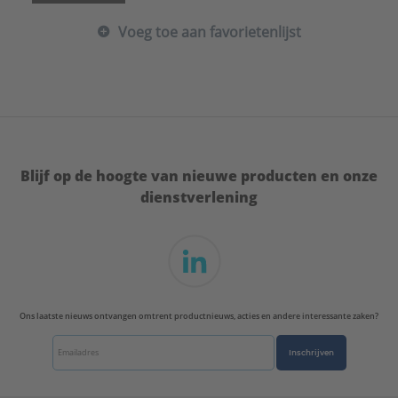
Uitwendige buisdiameter:
73 - 80 mm
Voeg toe aan favorietenlijst
ULC keur:
Nee
UL-keur:
Nee
VdS keur:
Nee
Type:
2000 M8/M10 EPDM
Serie:
BISMAT®
Blijf op de hoogte van nieuwe producten en onze
dienstverlening
Ons laatste nieuws ontvangen omtrent productnieuws, acties en andere interessante zaken?
Inschrijven