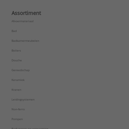
Assortiment
Afvoermateriaal
Bad
Badkamermeubelen
Boilers
Douche
Gereedschap
Keramiek
Kranen
Leidingsystemen
Non-ferro
Pompen
Radiatoren en verwarming