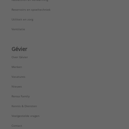
Reservoirs en spoeltechniek
Utiliteit en zorg
Ventilatie
Gévier
Over Gévier
Merken
Vacatures
Nieuws
Rensa Family
Kennis & Diensten
Veelgestelde vragen
Contact