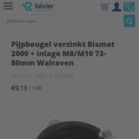
Pijpbeugel verzinkt Bismat
2000 + inlage M8/M10 73-
80mm Walraven
0561724
MFG #: 3403080
€9,13
/ 1.00