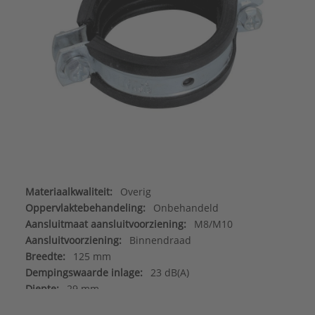
Materiaalkwaliteit:
Overig
Oppervlaktebehandeling:
Onbehandeld
Aansluitmaat aansluitvoorziening:
M8/M10
Aansluitvoorziening:
Binnendraad
Breedte:
125 mm
Dempingswaarde inlage:
23 dB(A)
Diepte:
29 mm
FM keur:
Nee