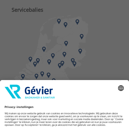
Servicebalies
Vind een balie in de buurt
* Bestellingen geplaatst in het weekend worden, mits voorradig, dinsdag geleverd.