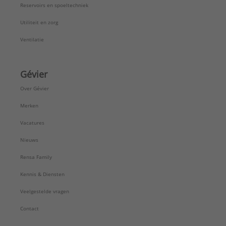
Reservoirs en spoeltechniek
Utiliteit en zorg
Ventilatie
Gévier
Over Gévier
Merken
Vacatures
Nieuws
Rensa Family
Kennis & Diensten
Veelgestelde vragen
Contact