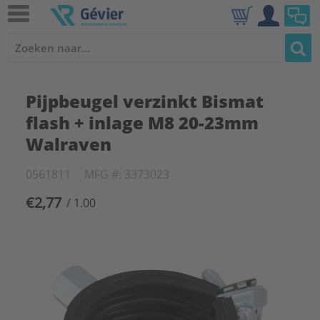
Pijpbeugel verzinkt Bismat
flash + inlage M8 20-23mm
Walraven
0561811
MFG #: 3373023
€2,77
/ 1.00