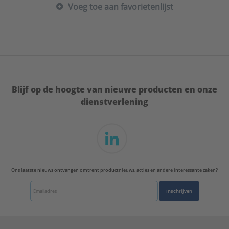
Voeg toe aan favorietenlijst
Uitwendige buisdiameter:
20 - 23 mm
ULC keur:
Nee
UL-keur:
Nee
VdS keur:
Nee
Vorm:
Beugel/muurbeugel
Type:
Flash M8
Serie:
BISMAT®
Blijf op de hoogte van nieuwe producten en onze
dienstverlening
Ons laatste nieuws ontvangen omtrent productnieuws, acties en andere interessante zaken?
Inschrijven