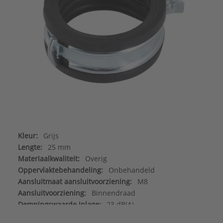
Kleur:
Grijs
Lengte:
25 mm
Materiaalkwaliteit:
Overig
Oppervlaktebehandeling:
Onbehandeld
Aansluitmaat aansluitvoorziening:
M8
Aansluitvoorziening:
Binnendraad
Dempingswaarde inlage:
23 dB(A)
Flexibele aansluitvoorziening:
Nee