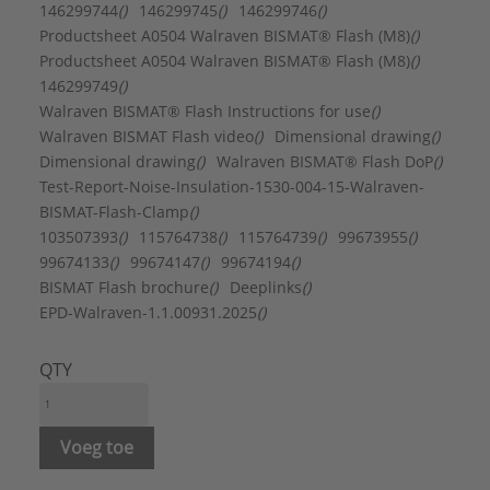
FM keur:
Nee
146299744
()
146299745
()
146299746
()
Geschikt voor aluminium buis:
Ja
Productsheet A0504 Walraven BISMAT® Flash (M8)
()
Geschikt voor dunwandige buis:
Nee
Productsheet A0504 Walraven BISMAT® Flash (M8)
()
Geschikt voor gietijzeren buis:
Nee
146299749
()
Geschikt voor koperen buis:
Ja
Walraven BISMAT® Flash Instructions for use
()
Geschikt voor kunststof buis:
Nee
Walraven BISMAT Flash video
()
Dimensional drawing
()
Geschikt voor roestvaststalen buis:
Ja
Dimensional drawing
()
Walraven BISMAT® Flash DoP
()
Geschikt voor spiraalbuis:
Nee
Test-Report-Noise-Insulation-1530-004-15-Walraven-
Geschikt voor stalen buis:
Ja
BISMAT-Flash-Clamp
()
Inlage:
Rubber
103507393
()
115764738
()
115764739
()
99673955
()
KIWA-keur:
Nee
99674133
()
99674147
()
99674194
()
Laagdikte oppervlaktebescherming:
5 µm
BISMAT Flash brochure
()
Deeplinks
()
LPCB keur:
Nee
EPD-Walraven-1.1.00931.2025
()
Materiaal:
Staal
Mediumtemperatuur (continu):
-30 - 120 °C
QTY
Merk:
Walraven
Nom. diameter:
DN 15
Oppervlaktebescherming:
Elektrolytisch verzinkt
Voeg toe
Sluitvoorziening:
Schroef
Toegestane werkbelasting:
500 N