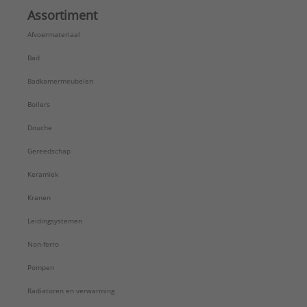
Assortiment
Afvoermateriaal
Bad
Badkamermeubelen
Boilers
Douche
Gereedschap
Keramiek
Kranen
Leidingsystemen
Non-ferro
Pompen
Radiatoren en verwarming