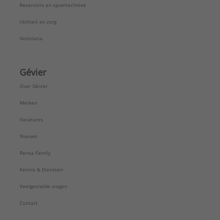
Reservoirs en spoeltechniek
Utiliteit en zorg
Ventilatie
Gévier
Over Gévier
Merken
Vacatures
Nieuws
Rensa Family
Kennis & Diensten
Veelgestelde vragen
Contact