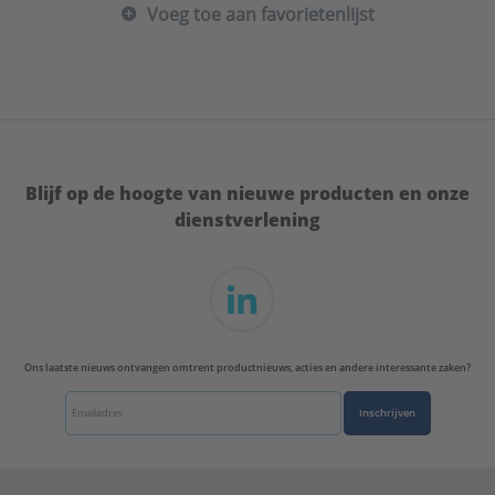
Voeg toe aan favorietenlijst
Uitwendige buisdiameter:
25 - 28 mm
ULC keur:
Nee
UL-keur:
Nee
VdS keur:
Nee
Vorm:
Beugel/muurbeugel
Type:
Flash M8
Serie:
BISMAT®
Blijf op de hoogte van nieuwe producten en onze
dienstverlening
Ons laatste nieuws ontvangen omtrent productnieuws, acties en andere interessante zaken?
Inschrijven