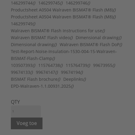
FM keur:
Nee
146299744
()
146299745
()
146299746
()
Geschikt voor aluminium buis:
Ja
Productsheet A0504 Walraven BISMAT® Flash (M8)
()
Geschikt voor dunwandige buis:
Nee
Productsheet A0504 Walraven BISMAT® Flash (M8)
()
Geschikt voor gietijzeren buis:
Nee
146299749
()
Geschikt voor koperen buis:
Ja
Walraven BISMAT® Flash Instructions for use
()
Geschikt voor kunststof buis:
Nee
Walraven BISMAT Flash video
()
Dimensional drawing
()
Geschikt voor roestvaststalen buis:
Ja
Dimensional drawing
()
Walraven BISMAT® Flash DoP
()
Geschikt voor spiraalbuis:
Nee
Test-Report-Noise-Insulation-1530-004-15-Walraven-
Geschikt voor stalen buis:
Ja
BISMAT-Flash-Clamp
()
Inlage:
Rubber
103507393
()
115764738
()
115764739
()
99673955
()
KIWA-keur:
Nee
99674133
()
99674147
()
99674194
()
Laagdikte oppervlaktebescherming:
5 µm
BISMAT Flash brochure
()
Deeplinks
()
LPCB keur:
Nee
EPD-Walraven-1.1.00931.2025
()
Materiaal:
Staal
Mediumtemperatuur (continu):
-30 - 120 °C
QTY
Merk:
Walraven
Nom. diameter:
DN 20
Oppervlaktebescherming:
Elektrolytisch verzinkt
Voeg toe
Sluitvoorziening:
Schroef
Toegestane werkbelasting:
500 N