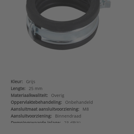
Kleur:
Grijs
Lengte:
25 mm
Materiaalkwaliteit:
Overig
Oppervlaktebehandeling:
Onbehandeld
Aansluitmaat aansluitvoorziening:
M8
Aansluitvoorziening:
Binnendraad
Dempingswaarde inlage:
23 dB(A)
Flexibele aansluitvoorziening:
Nee