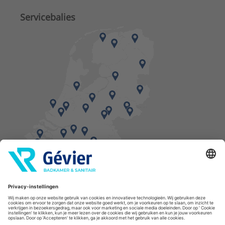
Servicebalies
Vind een balie in de buurt
* Bestellingen geplaatst in het weekend worden, mits voorradig, dinsdag geleverd.