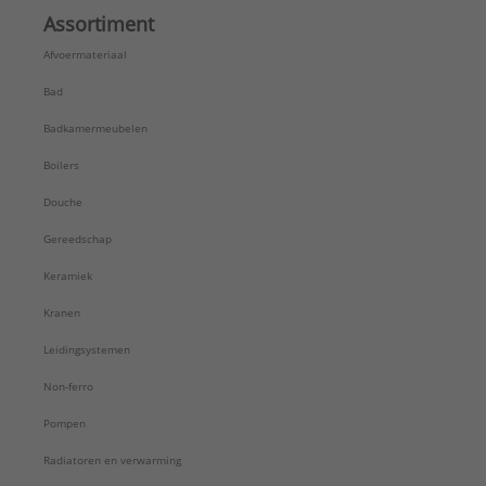
Assortiment
Afvoermateriaal
Bad
Badkamermeubelen
Boilers
Douche
Gereedschap
Keramiek
Kranen
Leidingsystemen
Non-ferro
Pompen
Radiatoren en verwarming