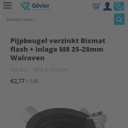
Pijpbeugel verzinkt Bismat
flash + inlage M8 25-28mm
Walraven
0561812
MFG #: 3373028
€2,77
/ 1.00