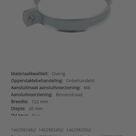
Materiaalkwaliteit:
Overig
Oppervlaktebehandeling:
Onbehandeld
Aansluitmaat aansluitvoorziening:
M8
Aansluitvoorziening:
Binnendraad
Breedte:
122 mm
Diepte:
20 mm
FM keur:
Nee
Geschikt voor aantal buizen:
1
Geschikt voor aluminium buis:
Nee
146298248
()
146298249
()
146298250
()