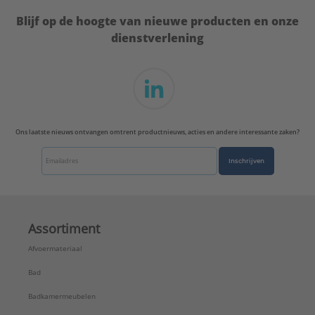
UL-keur:
Nee
Blijf op de hoogte van nieuwe producten en onze
VdS keur:
Nee
dienstverlening
Type:
M8 elektrolytisch verzinkt
Serie:
3000
Ons laatste nieuws ontvangen omtrent productnieuws, acties en andere interessante zaken?
Inschrijven
Assortiment
Afvoermateriaal
Bad
Badkamermeubelen