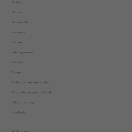
Boilers
Douche
Gereedschap
Keramiek
Kranen
Leidingsystemen
Non-ferro
Pompen
Radiatoren en verwarming
Reservoirs en spoeltechniek
Utiliteit en zorg
Ventilatie