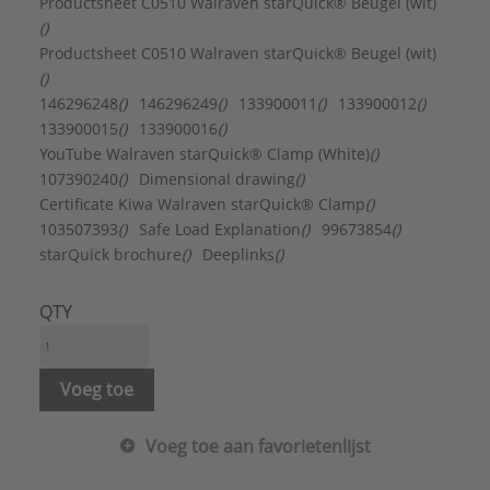
Max. aantal buizen:
1
Productsheet C0510 Walraven starQuick® Beugel (wit)
Merk:
Walraven
()
Met inlage:
Nee
Productsheet C0510 Walraven starQuick® Beugel (wit)
Met muurpakking:
Nee
()
Oppervlaktebescherming:
Overig
146296248
()
146296249
()
133900011
()
133900012
()
Rijgbaar:
Ja
133900015
()
133900016
()
UV-bestendig:
Ja
YouTube Walraven starQuick® Clamp (White)
()
Type:
Beugel (wit)
107390240
()
Dimensional drawing
()
Serie:
starQuick®
Certificate Kiwa Walraven starQuick® Clamp
()
103507393
()
Safe Load Explanation
()
99673854
()
starQuick brochure
()
Deeplinks
()
QTY
Voeg toe
Voeg toe aan favorietenlijst