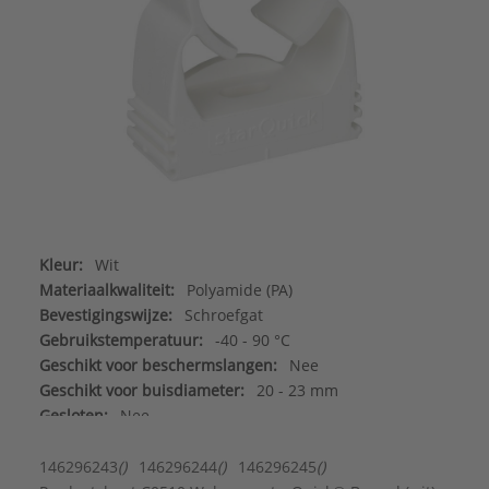
Kleur:
Wit
Materiaalkwaliteit:
Polyamide (PA)
Bevestigingswijze:
Schroefgat
Gebruikstemperatuur:
-40 - 90 °C
Geschikt voor beschermslangen:
Nee
Geschikt voor buisdiameter:
20 - 23 mm
Gesloten:
Nee
Halogeenvrij:
Ja
Materiaal:
Kunststof
146296243
()
146296244
()
146296245
()