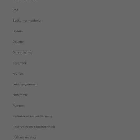
Bad
Badkamermeubelen
Boilers
Douche
Gereedschap
Keramiek
Kranen
Leidingsystemen
Non-ferro
Pompen
Radiatoren en verwarming
Reservoirs en spoeltechniek
Utiliteit en zorg