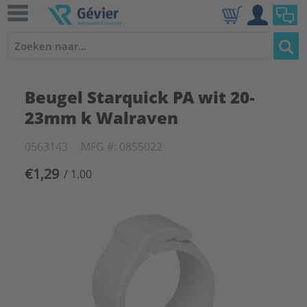
Beugel Starquick PA wit 20-
23mm k Walraven
0563143
MFG #: 0855022
€1,29
/ 1.00