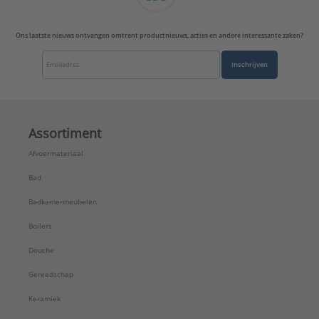
Ons laatste nieuws ontvangen omtrent productnieuws, acties en andere interessante zaken?
Inschrijven
Assortiment
Afvoermateriaal
Bad
Badkamermeubelen
Boilers
Douche
Gereedschap
Keramiek