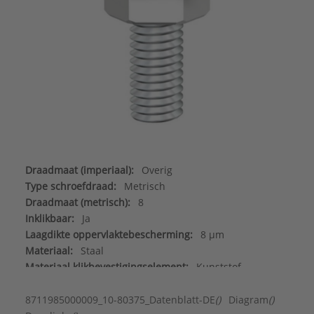
Draadmaat (imperiaal):
Overig
Type schroefdraad:
Metrisch
Draadmaat (metrisch):
8
Inklikbaar:
Ja
Laagdikte oppervlaktebescherming:
8 µm
Materiaal:
Staal
Materiaal klikbevestigingselement:
Kunststof
Merk:
FastFix
Met draadeind:
Ja
8711985000009_10-80375_Datenblatt-DE
()
Diagram
()