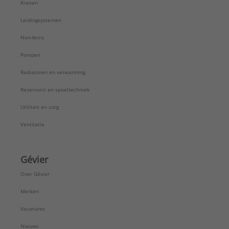
Kranen
Leidingsystemen
Non-ferro
Pompen
Radiatoren en verwarming
Reservoirs en spoeltechniek
Utiliteit en zorg
Ventilatie
Gévier
Over Gévier
Merken
Vacatures
Nieuws