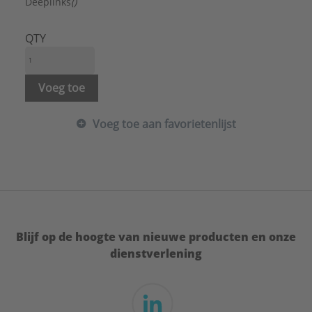
Met sluitring:
Ja
Deeplinks
()
Met spanplaat:
Nee
Met veer:
Nee
QTY
Met zeskantmoer:
Ja
Oppervlaktebescherming:
Elektrolytisch verzinkt
Type:
CE-HBS
Voeg toe
Serie:
Accessoires
Voeg toe aan favorietenlijst
Blijf op de hoogte van nieuwe producten en onze
dienstverlening