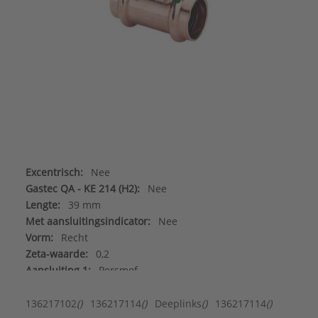
Excentrisch:
Nee
Gastec QA - KE 214 (H2):
Nee
Lengte:
39 mm
Met aansluitingsindicator:
Nee
Vorm:
Recht
Zeta-waarde:
0,2
Aansluiting 1:
Persmof
Aansluiting 2:
Persmof
Afgedopt:
Nee
136217102
()
136217114
()
Deeplinks
()
136217114
()