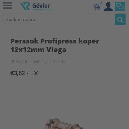
Perssok Profipress koper
12x12mm Viega
0565000
MFG #: 292737
€3,62
/ 1.00