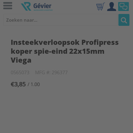
Insteekverloopsok Profipress
koper spie-eind 22x15mm
Viega
0565073
MFG #: 296377
€3,85
/ 1.00