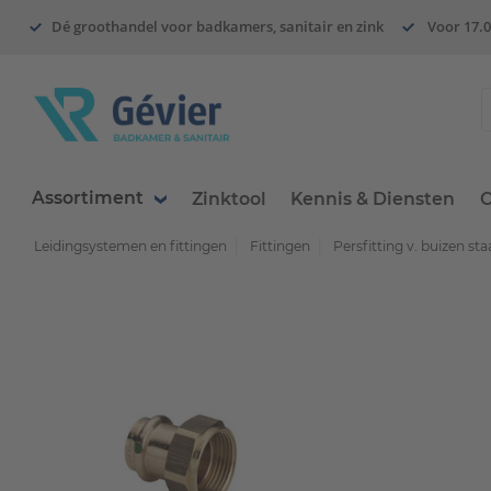
Dé groothandel voor badkamers, sanitair en zink
Voor 17.0
Assortiment
Zinktool
Kennis & Diensten
O
Leidingsystemen en fittingen
Fittingen
Persfitting v. buizen staa