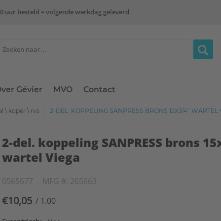
0 uur besteld = volgende werkdag geleverd
ver Gévier
MVO
Contact
l \ koper \ rvs
2-DEL. KOPPELING SANPRESS BRONS 15X3/4" WARTEL 
2-del. koppeling SANPRESS brons 15
wartel Viega
0565677
MFG #: 265663
€10,05
/ 1.00