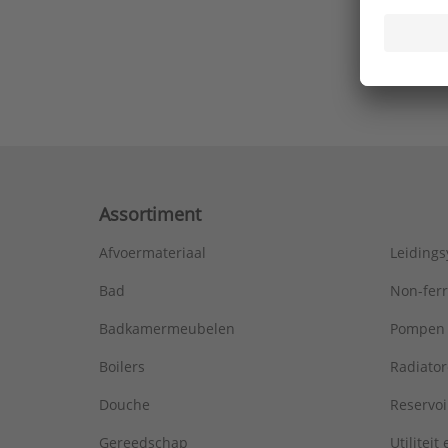
Ons laa
Assortiment
Afvoermateriaal
Leiding
Bad
Non-fer
Badkamermeubelen
Pompen
Boilers
Radiato
Douche
Reservoi
Gereedschap
Utiliteit