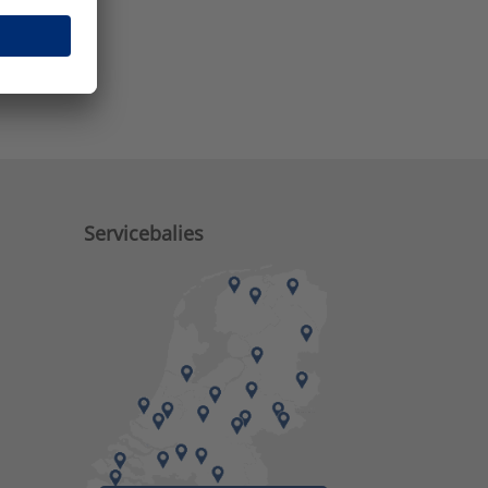
e zaken?
M)
Servicebalies