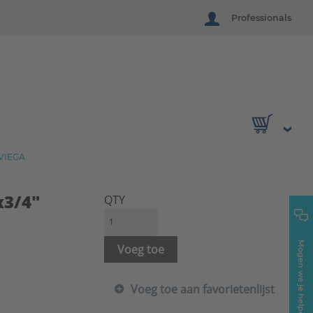
Professionals
VIEGA
x3/4"
QTY
Mogen we je helpen?
Voeg toe
Voeg toe aan favorietenlijst