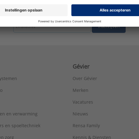
Lengte aansluiting 1:
34 mm
Lengte aansluiting 2:
8 mm
tste nieuws ontvangen omtrent productnieuws, acties en andere interessant
LPCB keur:
Nee
Materiaal aansluiting 1:
Brons
Inschrijven
Materiaal aansluiting 2:
Brons
Materiaal afdichting:
Ethyleen-Propyleen-Dieen-Monomeer (EPD
Max. bedrijfsdruk bij max. medium temperatuur:
16 bar
Max. werkdruk bij 20°C:
16 bar
Mediumtemperatuur (continu):
-25 - 105 °C
Gévier
Merk:
Viega
Met aftapper:
Nee
systemen
Over Gévier
Met ontluchter:
Nee
Met pakkingen:
Ja
ro
Merken
Met stootnok/-rand:
Nee
Vacatures
Met thermische isolatie:
Nee
Met TUV goedkeuring:
Ja
ren en verwarming
Nieuws
Model:
2-delig
Nom. diameter aansluiting 1:
DN 12
rs en spoeltechniek
Rensa Family
Nom. diameter aansluiting 2:
3/4" (20)
 en zorg
Kennis & Diensten