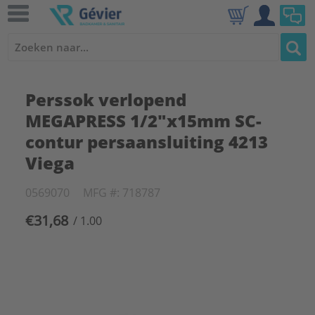
Perssok verlopend
MEGAPRESS 1/2"x15mm SC-
contur persaansluiting 4213
Viega
0569070
MFG #: 718787
€31,68
/ 1.00