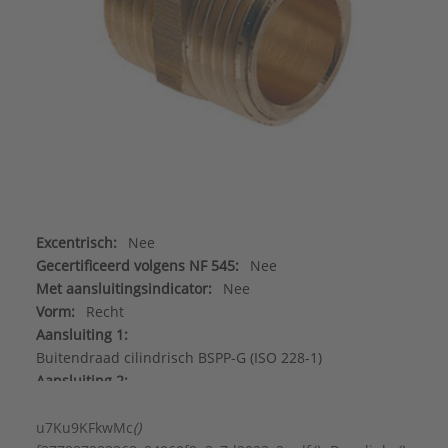
Excentrisch:
Nee
Gecertificeerd volgens NF 545:
Nee
Met aansluitingsindicator:
Nee
Vorm:
Recht
Aansluiting 1:
Buitendraad cilindrisch BSPP-G (ISO 228-1)
Aansluiting 2:
Buitendraad cilindrisch BSPP-G (ISO 228-1)
Afgedopt:
Nee
u7Ku9KFkwMc
()