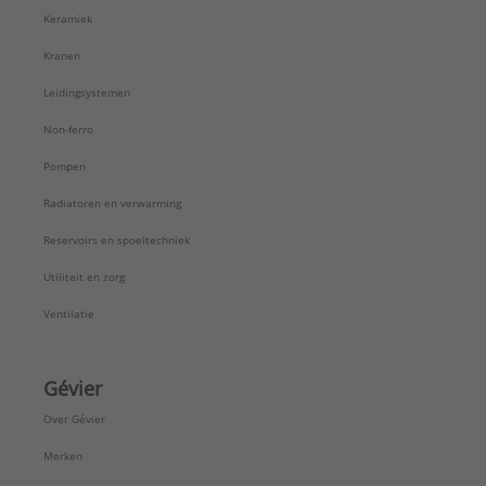
Uitwendige buisdiameter aansluiting 2:
10 mm
Keramiek
ULC keur:
Nee
UL-keur:
Nee
Kranen
VdS keur:
Nee
Leidingsystemen
Verlopend:
Ja
Type:
Verloopknie
Non-ferro
Serie:
Messing & messing vertinde knel
Pompen
Radiatoren en verwarming
Reservoirs en spoeltechniek
Utiliteit en zorg
Ventilatie
Gévier
Over Gévier
Merken