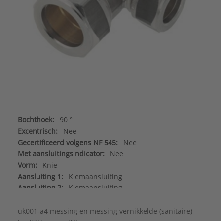
Bochthoek:
90 °
Excentrisch:
Nee
Gecertificeerd volgens NF 545:
Nee
Met aansluitingsindicator:
Nee
Vorm:
Knie
Aansluiting 1:
Klemaansluiting
Aansluiting 2:
Klemaansluiting
Afgedopt:
Nee
DIN-CERTCO certificaat:
Nee
uk001-a4 messing en messing vernikkelde (sanitaire)