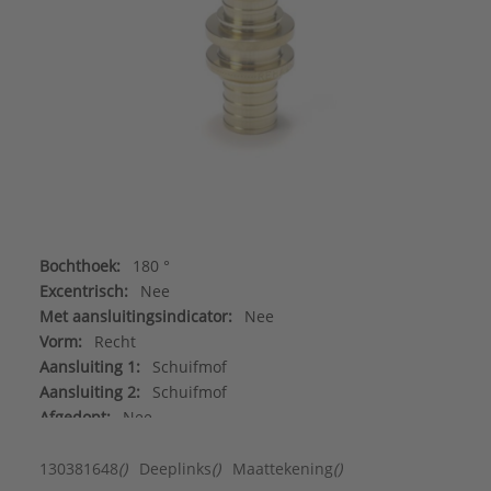
Bochthoek:
180 °
Excentrisch:
Nee
Met aansluitingsindicator:
Nee
Vorm:
Recht
Aansluiting 1:
Schuifmof
Aansluiting 2:
Schuifmof
Afgedopt:
Nee
Contourcode aansluiting 1:
Overig
Contourcode aansluiting 2:
Overig
130381648
()
Deeplinks
()
Maattekening
()