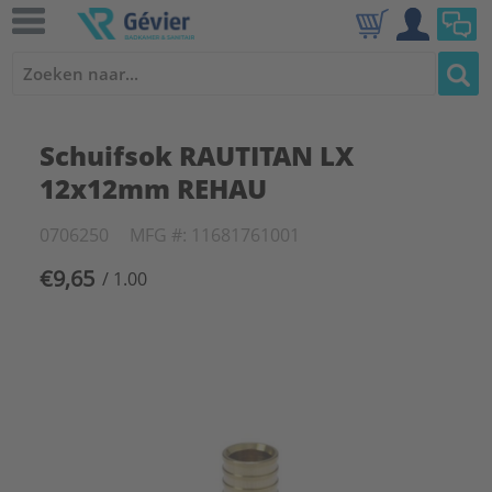
Schuifsok RAUTITAN LX
12x12mm REHAU
0706250
MFG #: 11681761001
€9,65
/ 1.00