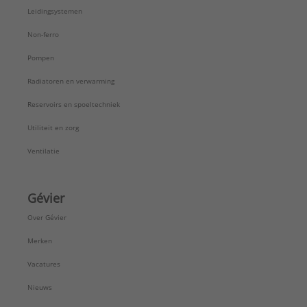
Type:
Koppeling 12-12 RAUTITAN LX
Leidingsystemen
Serie:
RAUTITAN
Non-ferro
Pompen
Radiatoren en verwarming
Reservoirs en spoeltechniek
Utiliteit en zorg
Ventilatie
Gévier
Over Gévier
Merken
Vacatures
Nieuws