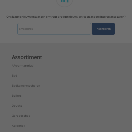
Ons laatste nieuws ontvangen omtrent productnieuws, acties en andere interessante zaken?
Inschrijven
Assortiment
Afvoermateriaal
Bad
Badkamermeubelen
Boilers
Douche
Gereedschap
Keramiek