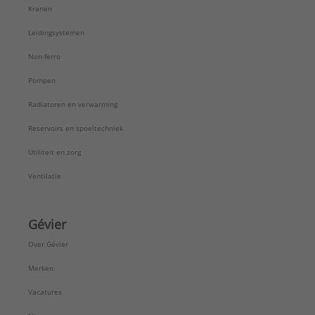
Kranen
Leidingsystemen
Non-ferro
Pompen
Radiatoren en verwarming
Reservoirs en spoeltechniek
Utiliteit en zorg
Ventilatie
Gévier
Over Gévier
Merken
Vacatures