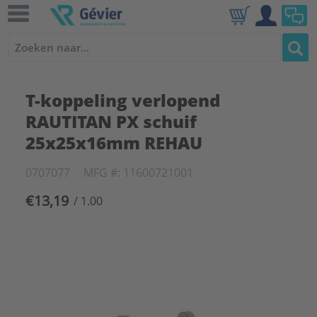
T-koppeling verlopend
RAUTITAN PX schuif
25x25x16mm REHAU
0707077
MFG #: 11600721001
€13,19
/ 1.00