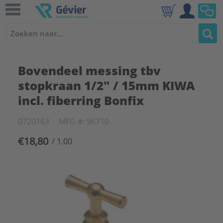
Bovendeel messing tbv
stopkraan 1/2" / 15mm KIWA
incl. fiberring Bonfix
0720163
MFG #: 96710
€18,80
/ 1.00