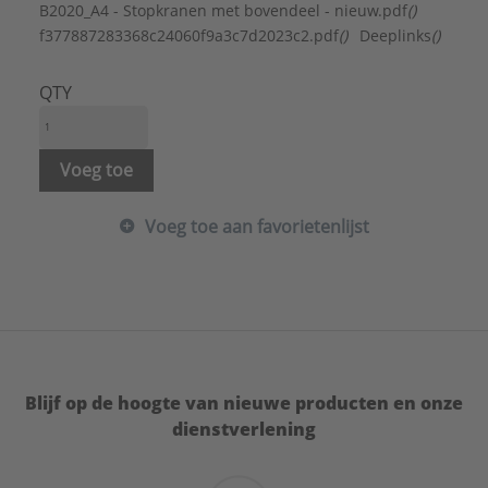
Type:
Bovendeel met fiberring voor stopkr
B2020_A4 - Stopkranen met bovendeel - nieuw.pdf
()
Serie:
Stopkranen met bovendeel
f377887283368c24060f9a3c7d2023c2.pdf
()
Deeplinks
()
QTY
Voeg toe
Voeg toe aan favorietenlijst
Blijf op de hoogte van nieuwe producten en onze
dienstverlening