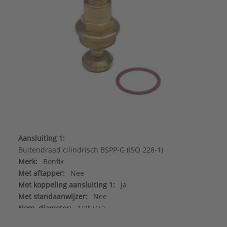
Aansluiting 1:
Buitendraad cilindrisch BSPP-G (ISO 228-1)
Merk:
Bonfix
Met aftapper:
Nee
Met koppeling aansluiting 1:
Ja
Met standaanwijzer:
Nee
Nom. diameter:
1/2" (15)
Type goedkeuring volgens BBR / EKS:
Nee