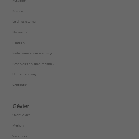
Keramiek
Kranen
Leidingsystemen
Non-ferro
Pompen
Radiatoren en verwarming
Reservoirs en spoeltechniek
Utiliteit en zorg
Ventilatie
Gévier
Over Gévier
Merken
Vacatures