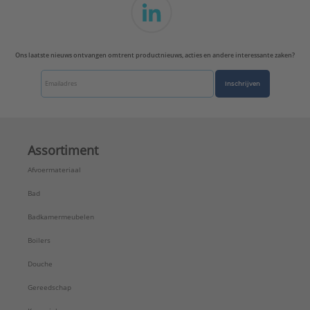
Ons laatste nieuws ontvangen omtrent productnieuws, acties en andere interessante zaken?
Inschrijven
Assortiment
Afvoermateriaal
Bad
Badkamermeubelen
Boilers
Douche
Gereedschap