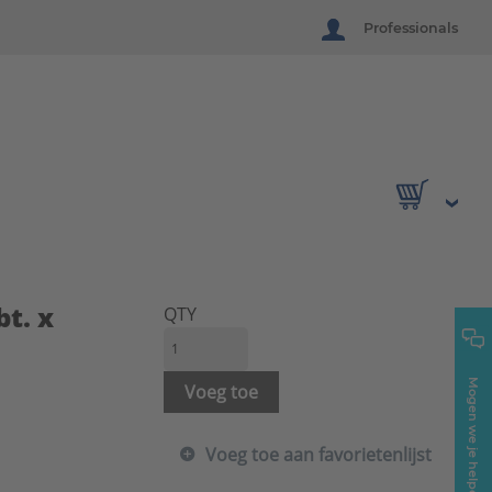
Professionals
t. x
QTY
Mogen we je helpen?
Voeg toe
Voeg toe aan favorietenlijst