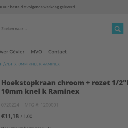
0 uur besteld = volgende werkdag geleverd
ver Gévier
MVO
Contact
/2"BT. X 10MM KNEL K RAMINEX
Hoekstopkraan chroom + rozet 1/2"b
10mm knel k Raminex
0720224
MFG #: 1200001
€11,18
/ 1.00