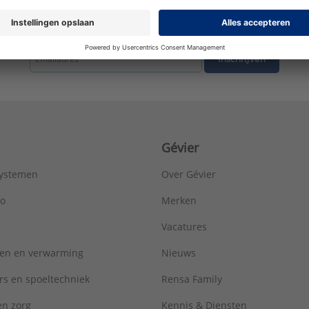
Uitvoering inbouwstopkraan:
Afbouwdeel
Verlengset leverbaar:
Nee
tste nieuws ontvangen omtrent productnieuws, acties en andere interessant
Vorm:
Haaks
Type:
Premium
Inschrijven
Serie:
Hoekstopkraan
Gévier
systemen
Over Gévier
ro
Merken
Vacatures
ren en verwarming
Nieuws
rs en spoeltechniek
Rensa Family
 en zorg
Kennis & Diensten