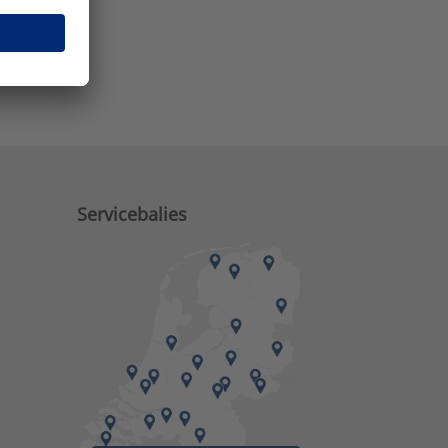
e zaken?
Servicebalies