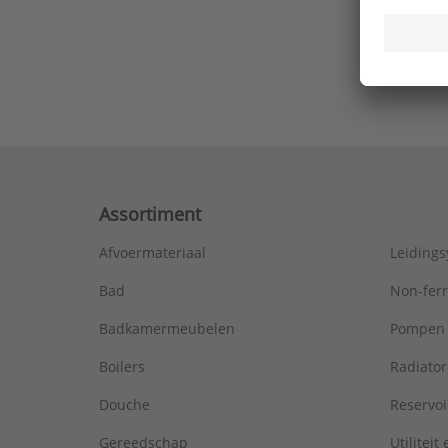
Ons laa
Assortiment
Afvoermateriaal
Leiding
Bad
Non-fer
Badkamermeubelen
Pompen
Boilers
Radiato
Douche
Reservoi
Gereedschap
Utiliteit