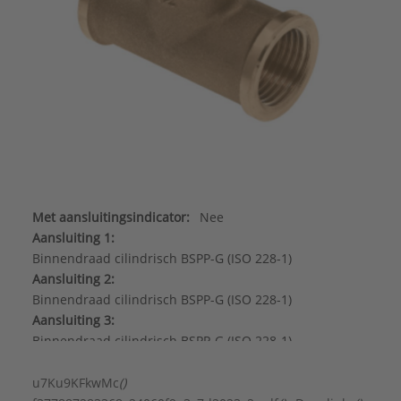
Met aansluitingsindicator:
Nee
Aansluiting 1:
Binnendraad cilindrisch BSPP-G (ISO 228-1)
Aansluiting 2:
Binnendraad cilindrisch BSPP-G (ISO 228-1)
Aansluiting 3:
Binnendraad cilindrisch BSPP-G (ISO 228-1)
Afgedopt:
Nee
DIN-CERTCO certificaat:
Nee
u7Ku9KFkwMc
()