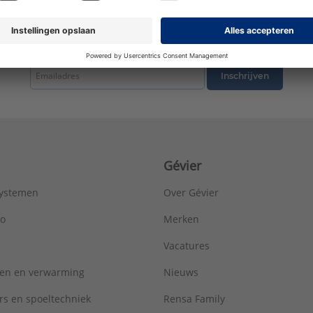
tste nieuws ontvangen omtrent productnieuws, acties en andere interessant
Inschrijven
Gévier
systemen
Over Gévier
ro
Merken
Vacatures
ren en verwarming
Nieuws
rs en spoeltechniek
Rensa Family