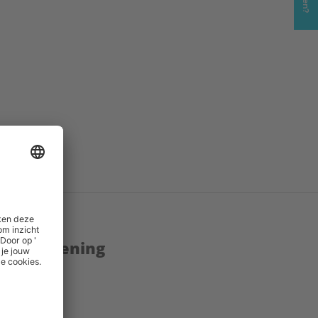
.pdf
()
inks
()
enstverlening