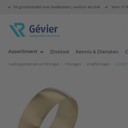
Dé groothandel voor badkamers, sanitair en zink
Voor 17.0
Assortiment
Zinktool
Kennis & Diensten
O
Leidingsystemen en fittingen
Fittingen
Knelfittingen
LOSSE 