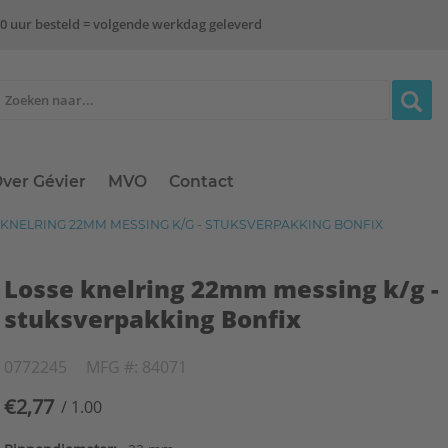
0 uur besteld = volgende werkdag geleverd
ver Gévier
MVO
Contact
KNELRING 22MM MESSING K/G - STUKSVERPAKKING BONFIX
Losse knelring 22mm messing k/g -
stuksverpakking Bonfix
0772245
MFG #: 84071
€2,77
/ 1.00