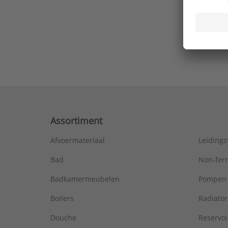
Ons laa
Assortiment
Afvoermateriaal
Leiding
Bad
Non-fer
Badkamermeubelen
Pompen
Boilers
Radiato
Douche
Reservoi