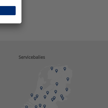
e zaken?
Servicebalies