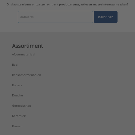
Ons laatste nieuws ontvangen omtrent productnieuws, acties en andere interessante zaken?
Inschrijven
Assortiment
Afvoermateriaal
Bad
Badkamermeubelen
Boilers
Douche
Gereedschap
Keramiek
Kranen