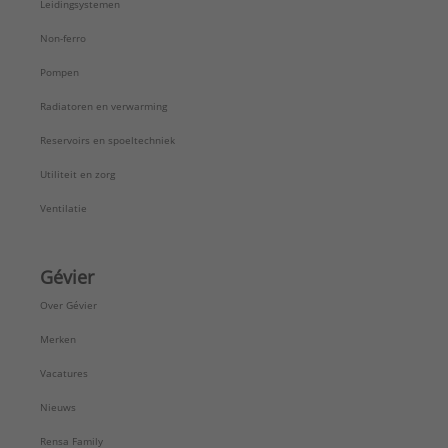
Leidingsystemen
Non-ferro
Pompen
Radiatoren en verwarming
Reservoirs en spoeltechniek
Utiliteit en zorg
Ventilatie
Gévier
Over Gévier
Merken
Vacatures
Nieuws
Rensa Family