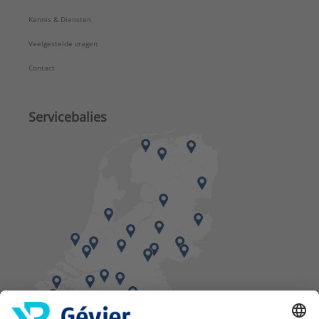
Kennis & Diensten
Veelgestelde vragen
Contact
Servicebalies
Vind een balie in de buurt