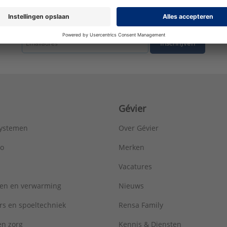
tste nieuws ontvangen omtrent productnieuws, acties en andere interessant
Inschrijven
Gévier
systemen
Over Gévier
ro
Merken
Vacatures
ren en verwarming
Nieuws
rs en spoeltechniek
Rensa Family
 en zorg
Kennis & Diensten