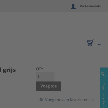
Professionals
 grijs
QTY
Mogen we je helpen?
Voeg toe
Voeg toe aan favorietenlijst