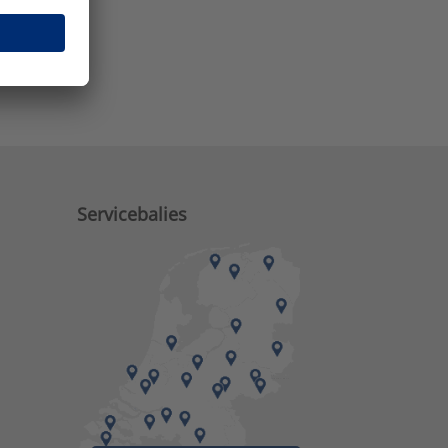
e zaken?
Servicebalies