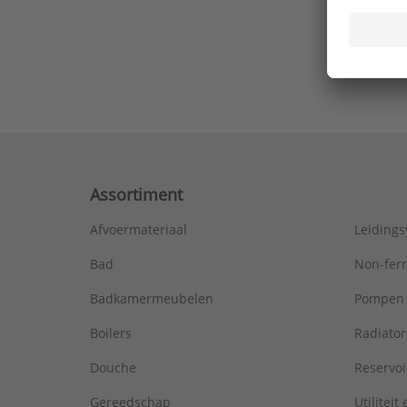
Ons laa
Assortiment
Afvoermateriaal
Leiding
Bad
Non-fer
Badkamermeubelen
Pompen
Boilers
Radiato
Douche
Reservoi
Gereedschap
Utiliteit