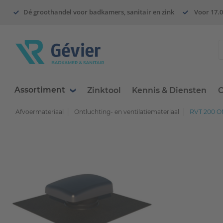
Dé groothandel voor badkamers, sanitair en zink
Voor 17.0
Assortiment
Zinktool
Kennis & Diensten
O
Afvoermateriaal
Ontluchting- en ventilatiemateriaal
RVT 200 O