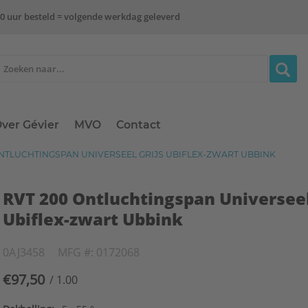
0 uur besteld = volgende werkdag geleverd
ver Gévier
MVO
Contact
NTLUCHTINGSPAN UNIVERSEEL GRIJS UBIFLEX-ZWART UBBINK
RVT 200 Ontluchtingspan Universeel
Ubiflex-zwart Ubbink
0AJ3458
MFG #: 0172068
€97,50
/ 1.00