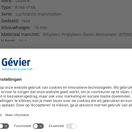
Merk:
Ubbink
Type:
R166-V166
Serie:
Luchtdicht manchetten
Gedeeld:
Nee
Inbouwhoogte:
10 mm
Materiaal manchet:
Ethyleen-Propyleen-Dieen-Monomeer (EPDM
V-hoek:
55 °
Weefselversterkt manchet:
Nee
Deeplinks
()
Maattekening
()
hoogte van nieuwe producten en onze di