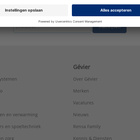
tste nieuws ontvangen omtrent productnieuws, acties en andere interessant
Inschrijven
Gévier
systemen
Over Gévier
ro
Merken
Vacatures
ren en verwarming
Nieuws
rs en spoeltechniek
Rensa Family
 en zorg
Kennis & Diensten