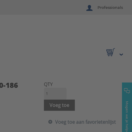
Professionals
0-186
QTY
Mogen we je helpen?
Voeg toe
Voeg toe aan favorietenlijst