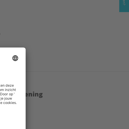
)
enstverlening