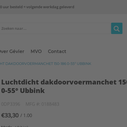
0 uur besteld = volgende werkdag geleverd
ver Gévier
MVO
Contact
HT DAKDOORVOERMANCHET 150-186 0-55° UBBINK
Luchtdicht dakdoorvoermanchet 15
0-55° Ubbink
0DP3396
MFG #: 0188483
€33,30
/ 1.00