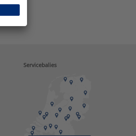
e zaken?
Servicebalies