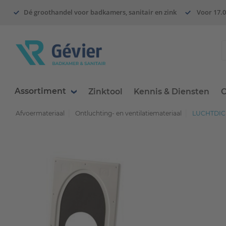
Dé groothandel voor badkamers, sanitair en zink
Voor 17.0
Assortiment
Zinktool
Kennis & Diensten
O
Afvoermateriaal
Ontluchting- en ventilatiemateriaal
LUCHTDIC