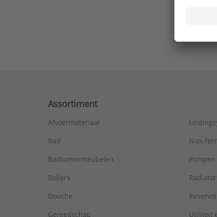
Ons laa
Assortiment
Afvoermateriaal
Leiding
Bad
Non-fer
Badkamermeubelen
Pompen
Boilers
Radiato
Douche
Reservoi
Gereedschap
Utiliteit