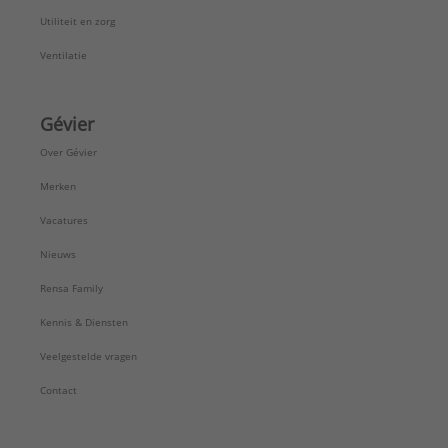
Utiliteit en zorg
Ventilatie
Gévier
Over Gévier
Merken
Vacatures
Nieuws
Rensa Family
Kennis & Diensten
Veelgestelde vragen
Contact