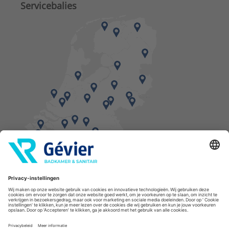
Servicebalies
Vind een balie in de buurt
* Bestellingen geplaatst in het weekend worden, mits voorradig, dinsdag geleverd.
Cookies