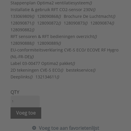
Geschikt voor plafondmontage:
Ja
Stappenplan Optima2 ventilatiesysteem
()
Geschikt voor vloermontage:
Ja
Installatie & gebruik RFT CO2-sensor 230V
()
Geschikt voor wandmontage:
Ja
133069809
()
128090868
()
Brochure De Luchtmacht
()
Hoogte:
350 mm
128090871
()
128090872
()
128090873
()
128090874
()
Max. nom. stroom:
0,68 A
128090882
()
Montage horizontaal:
Ja
RFT sensoren & RFT bedieningen overzicht
()
Montage verticaal:
Ja
128090888
()
128090889
()
Opgenomen vermogen bij max. luchthoeveelheid
EU-conformiteitsverklaring CVE-S ECO/ ECOVE RF Hygro
bij 100 Pa:
(NL-FR-DE)
()
75 W
Label 03-00477 Optima2 pakket
()
Sensorgestuurde luchtstroom:
Ja
2D tekeningen CVE-S ECO
()
bestekservice
()
Voedingsspanning:
207 - 253 V
Deeplinks
()
132134611
()
Aansluiting:
Insteekeind
Aantal aanzuigaansluitingen:
4
QTY
Achteraansluiting:
Nee
Bediening via app:
Nee
Diepte:
294 mm
Voeg toe
Elektrische aansluiting:
Aansluitsnoer met eurostekker
Voeg toe aan favorietenlijst
Energie-efficiëntieklasse:
B