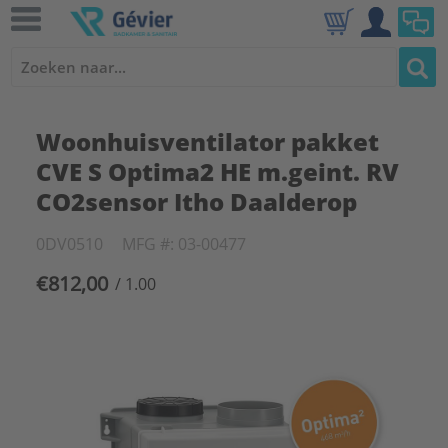
Woonhuisventilator pakket
CVE S Optima2 HE m.geint. RV
CO2sensor Itho Daalderop
0DV0510
MFG #: 03-00477
€812,00
/ 1.00