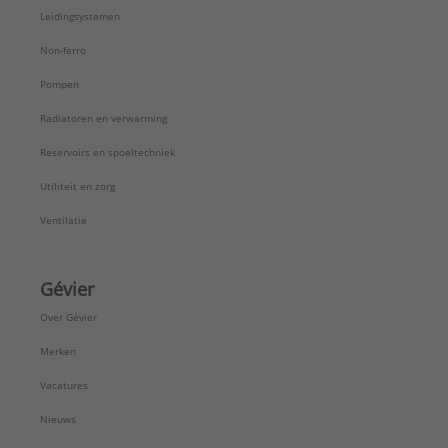
Verlopend:
Nee
Leidingsystemen
Vorm:
Bocht
Wanddikte aansluiting 1:
1 mm
Non-ferro
Wanddikte aansluiting 2:
1 mm
Pompen
Zeta-waarde:
1,2
Merk:
Wavin
Radiatoren en verwarming
Serie:
Wadal PVC hulpstukken
Reservoirs en spoeltechniek
Utiliteit en zorg
Ventilatie
Gévier
Over Gévier
Merken
Vacatures
Nieuws