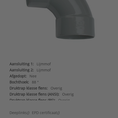
Aansluiting 1:
Lijmmof
Aansluiting 2:
Lijmmof
Afgedopt:
Nee
Bochthoek:
88 °
Druktrap klasse flens:
Overig
Druktrap klasse flens (ANSI):
Overig
Druktrap klasse flens (BS):
Overig
Druktrap klasse flens (JIS):
Overig
Druktrap klasse flens (PN):
Overig
Deeplinks
()
EPD certificaat
()