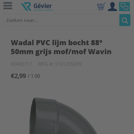
Wadal PVC lijm bocht 88°
50mm grijs mof/mof Wavin
0DW2711
MFG #: 3101205009
€2,99
/ 1.00