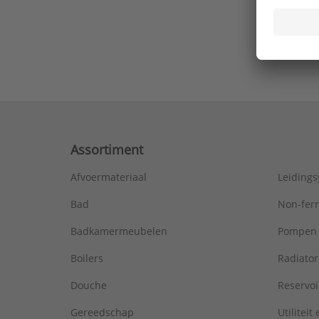
Ons laa
Assortiment
Afvoermateriaal
Leiding
Bad
Non-fer
Badkamermeubelen
Pompen
Boilers
Radiato
Douche
Reservoi
Gereedschap
Utiliteit