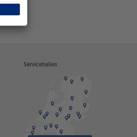
e zaken?
Servicebalies