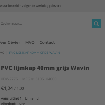
0 uur besteld = volgende werkdag geleverd
ver Gévier
MVO
Contact
PVC
PVC LIJMKAP 40MM GRIJS WAVIN
PVC lijmkap 40mm grijs Wavin
0DW2775
MFG #: 3105104000
€1,24
/ 1.00
Aansluiting 1:
Lijmeind
Afgedopt:
Nee