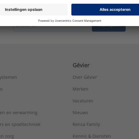
Uitwendige buisdiameter aansluiting 1:
40 mm
ULC keur:
Nee
tste nieuws ontvangen omtrent productnieuws, acties en andere interessant
UL-keur:
Nee
Wanddikte aansluiting 1:
2,6 mm
Inschrijven
Werkende lengte aansluiting 1:
24 mm
Merk:
Wavin
Serie:
Wadal PVC hulpstukken
Gévier
systemen
Over Gévier
ro
Merken
Vacatures
ren en verwarming
Nieuws
rs en spoeltechniek
Rensa Family
 en zorg
Kennis & Diensten