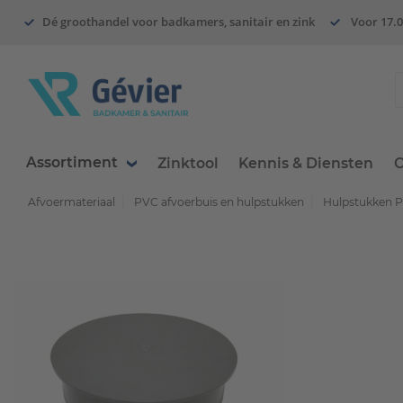
Dé groothandel voor badkamers, sanitair en zink
Voor 17.0
Assortiment
Zinktool
Kennis & Diensten
O
Afvoermateriaal
PVC afvoerbuis en hulpstukken
Hulpstukken 