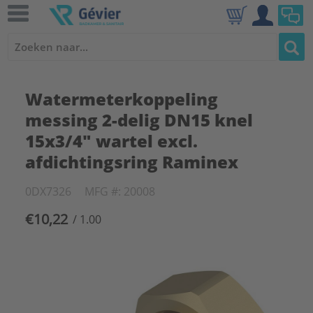
Watermeterkoppeling
messing 2-delig DN15 knel
15x3/4" wartel excl.
afdichtingsring Raminex
0DX7326
MFG #: 20008
€10,22
/ 1.00