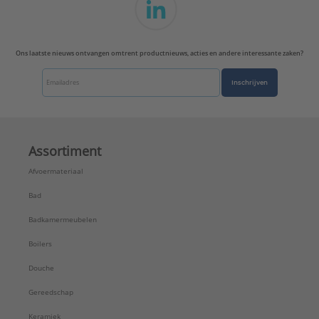
Ons laatste nieuws ontvangen omtrent productnieuws, acties en andere interessante zaken?
Inschrijven
Assortiment
Afvoermateriaal
Bad
Badkamermeubelen
Boilers
Douche
Gereedschap
Keramiek