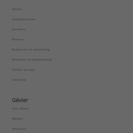
Kranen
Leidingsystemen
Non-ferro
Pompen
Radiatoren en verwarming
Reservoirs en spoeltechniek
Utiliteit en zorg
Ventilatie
Gévier
Over Gévier
Merken
Vacatures