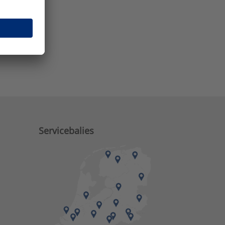
e zaken?
M)
Servicebalies