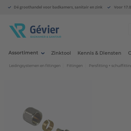
Dé groothandel voor badkamers, sanitair en zink
Voor 17.0
Assortiment
Zinktool
Kennis & Diensten
O
Leidingsystemen en fittingen
Fittingen
Persfitting + schuiffitti