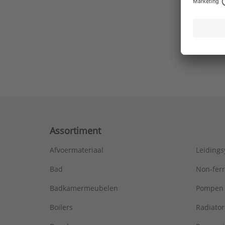
Ons laa
Assortiment
Afvoermateriaal
Leiding
Bad
Non-fer
Badkamermeubelen
Pompen
Boilers
Radiato