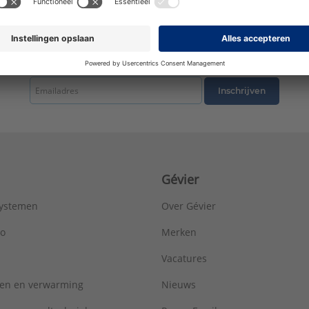
Lengte aansluiting 2:
12,5 mm
LPCB keur:
Nee
Materiaal aansluiting 1:
Messing
Materiaal aansluiting 2:
Messing
tste nieuws ontvangen omtrent productnieuws, acties en andere interessant
Materiaal afdichting:
Ethyleen-Propyleen-Dieen-Monomeer (EPD
Max. werkdruk bij 20°C:
10 bar
Inschrijven
Mediumtemperatuur (continu):
-10 - 70 °C
Merk:
Henco
Met aftapper:
Nee
Met ontluchter:
Nee
Met pakkingen:
Ja
Gévier
Met stootnok/-rand:
Ja
Met thermische isolatie:
Nee
systemen
Over Gévier
Met TUV goedkeuring:
Nee
Nom. diameter aansluiting 1:
DN 12
ro
Merken
Nom. diameter aansluiting 2:
DN 8
Vacatures
Oppervlaktebehandeling aansluiting 1:
Onbehandeld
Oppervlaktebehandeling aansluiting 2:
Onbehandeld
ren en verwarming
Nieuws
Oppervlaktebescherming aansluiting 1:
Onbehandeld