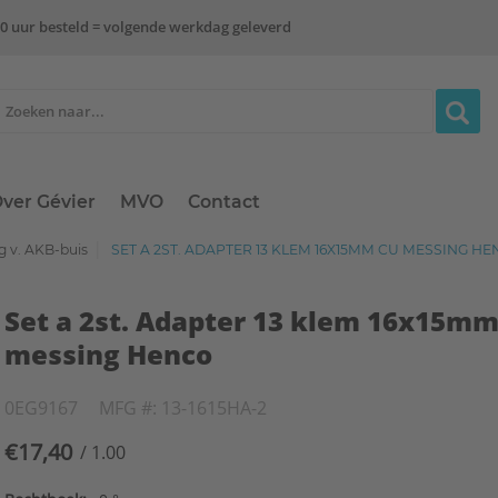
0 uur besteld = volgende werkdag geleverd
ver Gévier
MVO
Contact
ng v. AKB-buis
SET A 2ST. ADAPTER 13 KLEM 16X15MM CU MESSING H
Set a 2st. Adapter 13 klem 16x15m
messing Henco
0EG9167
MFG #: 13-1615HA-2
€17,40
/ 1.00