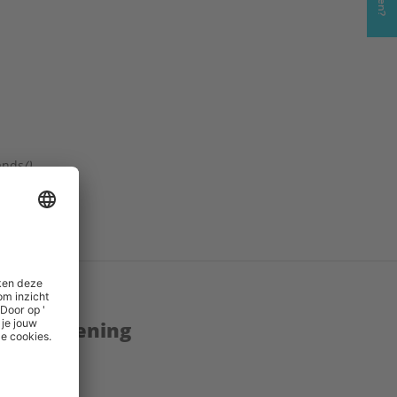
ands
()
nks
()
enstverlening