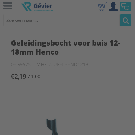
Geleidingsbocht voor buis 12-
18mm Henco
0EG9575
MFG #: UFH-BEND1218
€2,19
/ 1.00