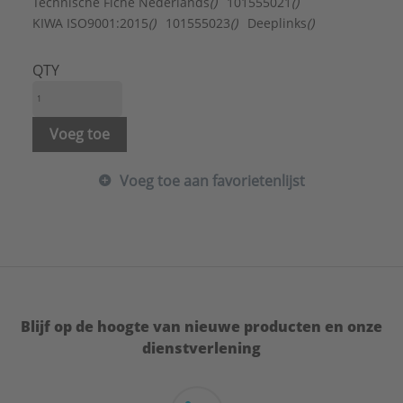
Model:
Enkel
Technische Fiche Nederlands
()
101555021
()
Oppervlaktebescherming:
Onbehandeld
KIWA ISO9001:2015
()
101555023
()
Deeplinks
()
Type:
UFH-BEND
Serie:
Vloerverwarming Systemen
QTY
Voeg toe
Voeg toe aan favorietenlijst
Blijf op de hoogte van nieuwe producten en onze
dienstverlening