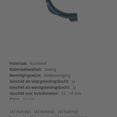
Materiaal:
Kunststof
Materiaalkwaliteit:
Overig
Bevestigingswijze:
Klikbevestiging
Geschikt als vloergeleidingsbocht:
Ja
Geschikt als wandgeleidingsbocht:
Ja
Geschikt voor buisdiameter:
12 - 18 mm
Kleur:
Overig
Merk:
Henco
Met mantelbuisvergrendeling:
Nee
147764588
()
147764589
()
147764590
()