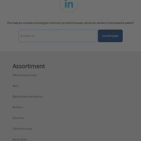
Ons laatste nieuws ontvangen omtrent productnieuws, acties en andere interessante zaken?
Inschrijven
Assortiment
Afvoermateriaal
Bad
Badkamermeubelen
Boilers
Douche
Gereedschap
Keramiek