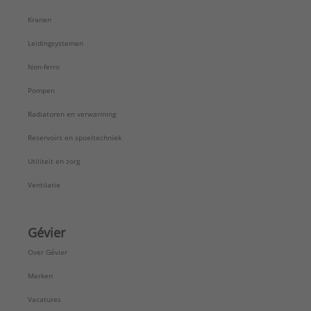
Kranen
Leidingsystemen
Non-ferro
Pompen
Radiatoren en verwarming
Reservoirs en spoeltechniek
Utiliteit en zorg
Ventilatie
Gévier
Over Gévier
Merken
Vacatures