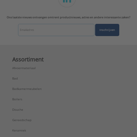
Type:
Closetzitting
Serie:
300 Basic
Ons laatste nieuws ontvangen omtrent productnieuws, acties en andere interessante zaken?
Inschrijven
Assortiment
Afvoermateriaal
Bad
Badkamermeubelen
Boilers
Douche
Gereedschap
Keramiek