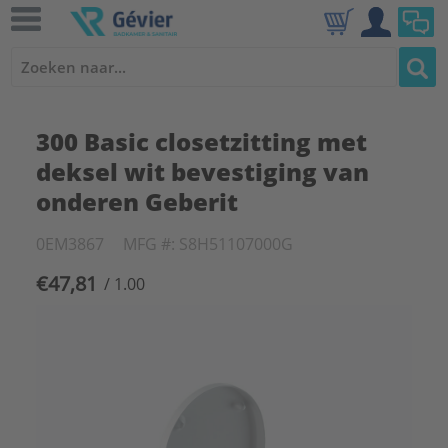
300 Basic closetzitting met
deksel wit bevestiging van
onderen Geberit
0EM3867
MFG #: S8H51107000G
€47,81
/ 1.00