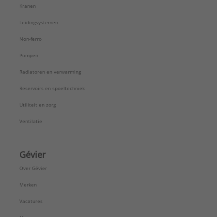
Kranen
Leidingsystemen
Non-ferro
Pompen
Radiatoren en verwarming
Reservoirs en spoeltechniek
Utiliteit en zorg
Ventilatie
Gévier
Over Gévier
Merken
Vacatures