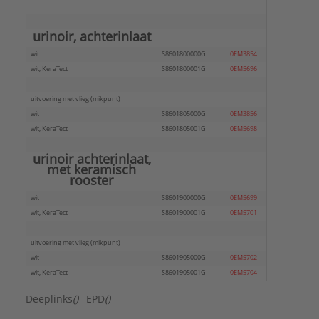
Serie:
300 Urinoirs
urinoir, achterinlaat
wit
S8601800000G
0EM3854
wit, KeraTect
S8601800001G
0EM5696
uitvoering met vlieg (mikpunt)
wit
S8601805000G
0EM3856
wit, KeraTect
S8601805001G
0EM5698
urinoir achterinlaat,
met keramisch
rooster
wit
S8601900000G
0EM5699
wit, KeraTect
S8601900001G
0EM5701
uitvoering met vlieg (mikpunt)
wit
S8601905000G
0EM5702
wit, KeraTect
S8601905001G
0EM5704
Deeplinks
()
EPD
()