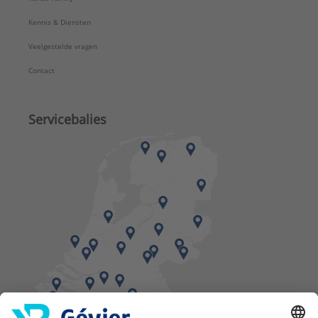
Kennis & Diensten
Veelgestelde vragen
Contact
Servicebalies
Vind een balie in de buurt