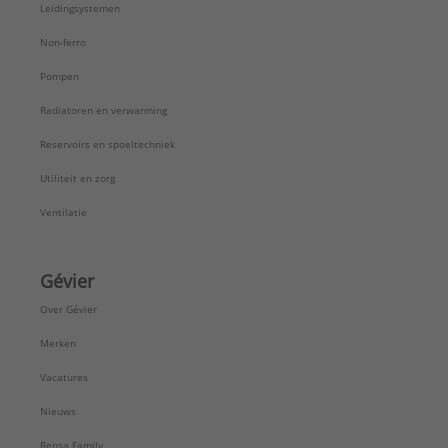
Leidingsystemen
Non-ferro
Pompen
Radiatoren en verwarming
Reservoirs en spoeltechniek
Utiliteit en zorg
Ventilatie
Gévier
Over Gévier
Merken
Vacatures
Nieuws
Rensa Family