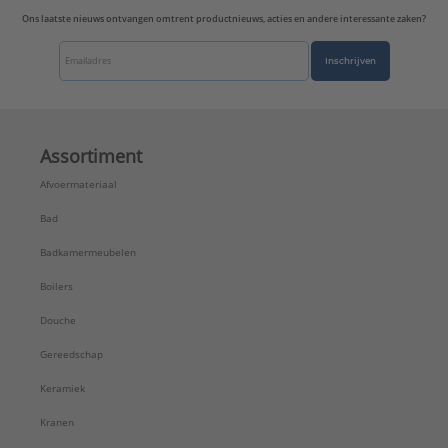
Ons laatste nieuws ontvangen omtrent productnieuws, acties en andere interessante zaken?
Inschrijven
Assortiment
Afvoermateriaal
Bad
Badkamermeubelen
Boilers
Douche
Gereedschap
Keramiek
Kranen