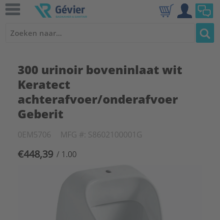
300 urinoir boveninlaat wit
Keratect
achterafvoer/onderafvoer
Geberit
0EM5706
MFG #: S8602100001G
€448,39
/ 1.00