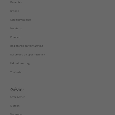
Keramiek
Kranen
Leidingsystemen
Non-ferro
Pompen
Radiatoren en verwarming
Reservoirs en spoeltechniek
Utiliteit en zorg
Ventilatie
Gévier
Over Gévier
Merken
Vacatures