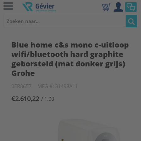
Blue home c&s mono c-uitloop
wifi/bluetooth hard graphite
geborsteld (mat donker grijs)
Grohe
0ER8657
MFG #: 31498AL1
€2.610,22
/ 1.00