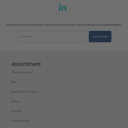
AA, vrije luchtopening
Type uitloop:
Buis
Uittrekbare uitloop met handdouche:
Nee
Uittrekbare uitloop met
Ons laatste nieuws ontvangen omtrent productnieuws, acties en andere interessante zaken?
kraanbeluchter/mousseur:
Nee
Inschrijven
Uittrekbare zijdouche:
Nee
Uitvoering uitloop:
Draaibaar boven
Wi-Fi:
Ja
Serie:
GROHE Blue Home Connected
Assortiment
Afvoermateriaal
Bad
Badkamermeubelen
Boilers
Douche
Gereedschap