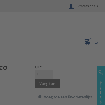
Professionals
UCO
QTY
Mogen we je helpen?
Voeg toe
Voeg toe aan favorietenlijst