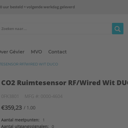
0 uur besteld = volgende werkdag geleverd
ver Gévier
MVO
Contact
TESENSOR RF/WIRED WIT DUCO
CO2 Ruimtesensor RF/Wired Wit D
0FK3801
MFG #: 0000-4604
€359,23
/ 1.00
Aantal meetpunten:
1
Aantal uitgangssignalen:
0