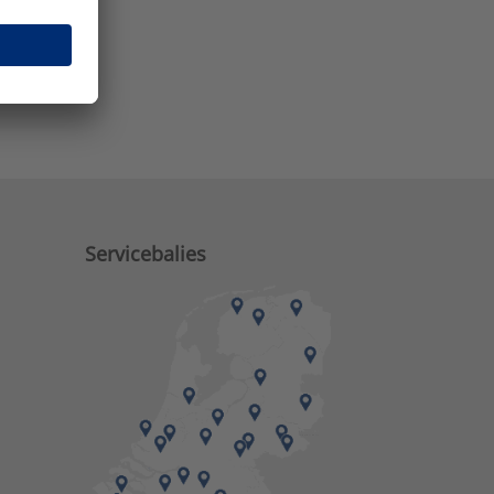
e zaken?
Servicebalies