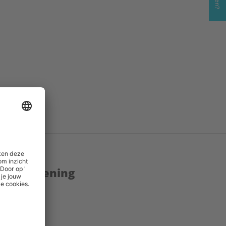
)
enstverlening