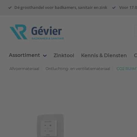
Dé groothandel voor badkamers, sanitair en zink
Voor 17.0
Assortiment
Zinktool
Kennis & Diensten
O
Afvoermateriaal
Ontluchting- en ventilatiemateriaal
CO2 RUIM