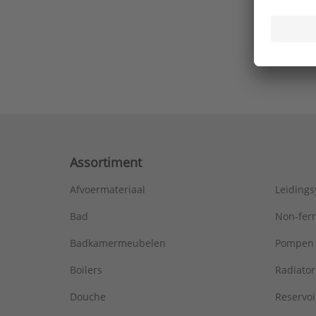
Ons laa
Assortiment
Afvoermateriaal
Leiding
Bad
Non-fer
Badkamermeubelen
Pompen
Boilers
Radiato
Douche
Reservoi