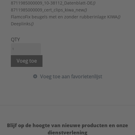
Geschikt voor kunststof buis:
Nee
8711985000009_10-38112_Datenblatt-DE
()
Geschikt voor roestvaststalen buis:
Nee
8711985000009_cert_clips_kiwa_new
()
Geschikt voor spiraalbuis:
Nee
FlamcoFix beugels met en zonder rubberinlage KIWA
()
Geschikt voor stalen buis:
Nee
Deeplinks
()
KIWA-keur:
Ja
LPCB keur:
Nee
QTY
Materiaal:
Koper
Mediumtemperatuur (continu):
-40 - 120 °C
Merk:
FastFix
Voeg toe
Oppervlaktebescherming:
Onbehandeld
Sluitvoorziening:
Klembus
Voeg toe aan favorietenlijst
ULC keur:
Nee
UL-keur:
Nee
VdS keur:
Nee
Vorm:
Beugel/muurbeugel
Type:
BMK
Serie:
Beugels
Blijf op de hoogte van nieuwe producten en onze
dienstverlening