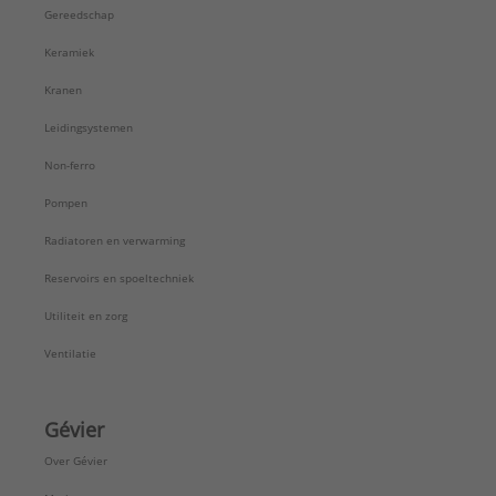
Gereedschap
Keramiek
Kranen
Leidingsystemen
Non-ferro
Pompen
Radiatoren en verwarming
Reservoirs en spoeltechniek
Utiliteit en zorg
Ventilatie
Gévier
Over Gévier