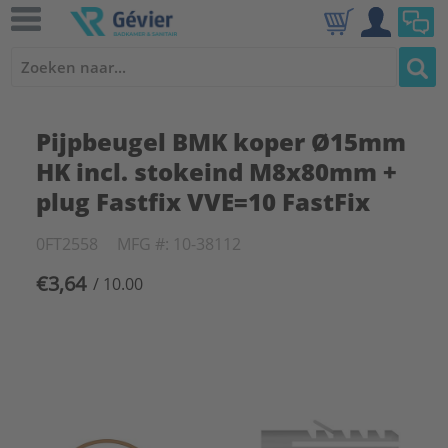
Pijpbeugel BMK koper Ø15mm
HK incl. stokeind M8x80mm +
plug Fastfix VVE=10 FastFix
0FT2558
MFG #: 10-38112
€3,64
/ 10.00