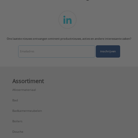
Ons laatste nieuws ontvangen omtrent productnieuws, acties en andere interessante zaken?
Inschrijven
Assortiment
Afvoermateriaal
Bad
Badkamermeubelen
Boilers
Douche