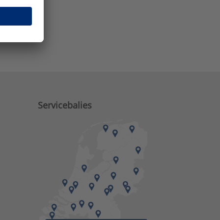
e zaken?
Servicebalies