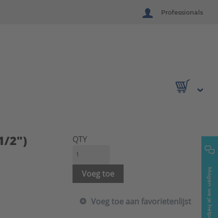
Professionals
1/2")
QTY
Mogen we je helpen?
Voeg toe
Voeg toe aan favorietenlijst