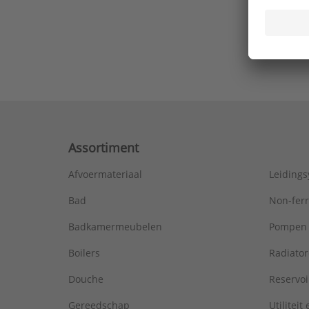
Ons laa
Assortiment
Afvoermateriaal
Leiding
Bad
Non-fer
Badkamermeubelen
Pompen
Boilers
Radiato
Douche
Reservoi
Gereedschap
Utiliteit