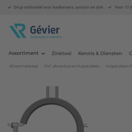
Dé groothandel voor badkamers, sanitair en zink
Voor 17.0
Assortiment
Zinktool
Kennis & Diensten
O
Afvoermateriaal
PVC afvoerbuis en hulpstukken
Hulpstukken 