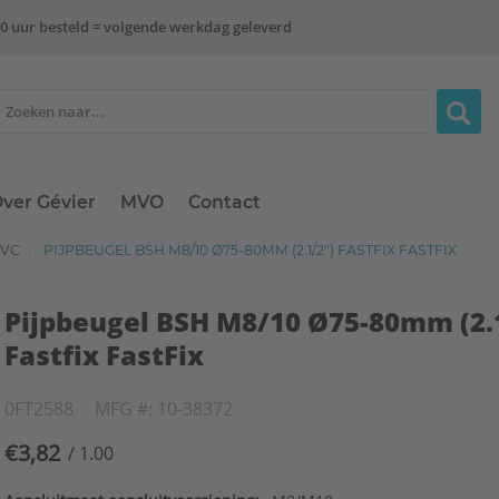
0 uur besteld = volgende werkdag geleverd
ver Gévier
MVO
Contact
PVC
PIJPBEUGEL BSH M8/10 Ø75-80MM (2.1/2") FASTFIX FASTFIX
Pijpbeugel BSH M8/10 Ø75-80mm (2.
Fastfix FastFix
0FT2588
MFG #: 10-38372
€3,82
/ 1.00