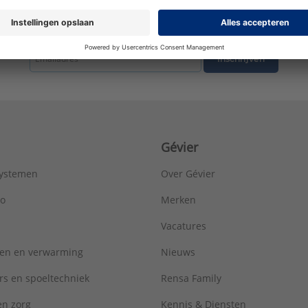
Merk:
FastFix
Oppervlaktebescherming:
Elektrolytisch verzinkt
tste nieuws ontvangen omtrent productnieuws, acties en andere interessant
Toegestane werkbelasting:
1300 N
Uitwendige buisdiameter:
75 - 80 mm
Inschrijven
ULC keur:
Nee
UL-keur:
Nee
VdS keur:
Nee
Type:
BSH-8-10
Serie:
Beugels
Gévier
systemen
Over Gévier
ro
Merken
Vacatures
ren en verwarming
Nieuws
rs en spoeltechniek
Rensa Family
 en zorg
Kennis & Diensten