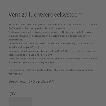
Equivalente kanaaldiameter:
235 mm
Geperforeerde binnenwand:
Nee
Ventiza luchtverdeelsysteem
Instortbaar in beton:
Ja
Inwendige oppervlaktebescherming:
Het Ventiza luchtverdeelsysteem voor ventilatie is geprodu­ceerd van slagvast
Onbehandeld
PVC waardoor het zeer geschikt is om in te storten.
Kleur buitenzijde:
Blauw
Verlijming voorkomt instroom van betonwater. De kanalen en hulpstukken
Kwaliteitsklasse kanaal:
Polyvinylchloride (PVC)
zijn zeer robuust en bestand tegen belasting door personen tijdens het
bouwproces.
Lengte:
5000 mm
De ovale kanalen en hulpstukken hebben een inbouwhoogte van slechts 90
Materiaal isolatie:
Overig
mm (kanaalhoogte 80 mm).
De aanbevolen lijm voor Ventiza is Griffon RU-22. Dit is een snelle, thixotrope,
Materiaal kanaal:
Kunststof
spleetvullende THF-vrije hard PVC-lijm.
Max. mediumtemperatuur (continu):
40 °C
Zowel de ronde als de ovale passingen zijn ontwikkeld om met spleetvullende
lijm een luchtdichte verbinding te vormen.
Max. overdruk:
300 Pa
Merk:
Wavin
Niet-spleetvullende lijm, zoals Griffon T-88, is niet geschikt voor verlijming
van Ventiza.
Met overschuifklem:
Nee
Met overschuifprofiel:
Nee
Deeplinks
()
EPD certificaat
()
Model:
Overig
Nom. kanaalbreedte:
228,9 mm
QTY
Nom. kanaalhoogte:
79,4 mm
Productiewijze:
Naadloos