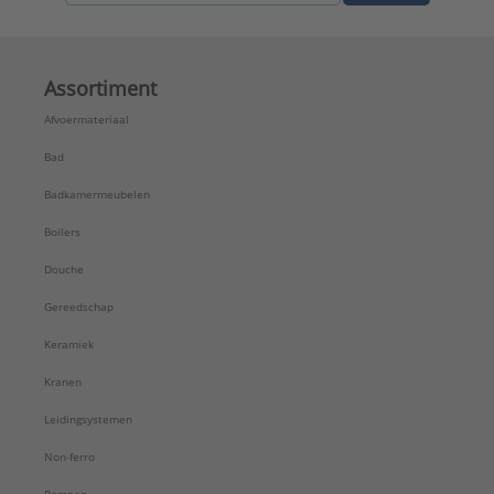
Assortiment
Afvoermateriaal
Bad
Badkamermeubelen
Boilers
Douche
Gereedschap
Keramiek
Kranen
Leidingsystemen
Non-ferro