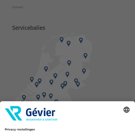
Contact
Servicebalies
Vind een balie in de buurt