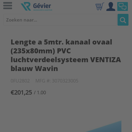
Lengte a 5mtr. kanaal ovaal
(235x80mm) PVC
luchtverdeelsysteem VENTIZA
blauw Wavin
0FU2802
MFG #: 3070323005
€201,25
/ 1.00