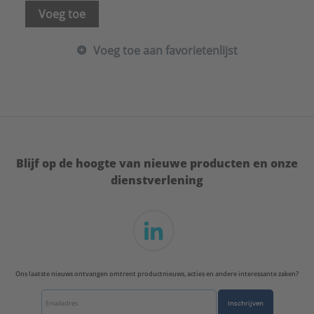
Wanddikte kanaal:
2,8 mm
Voeg toe
Warmteweerstand Rd:
60 (m².K)/W
Werkende lengte:
2460 mm
Voeg toe aan favorietenlijst
Serie:
PVC Ventilatie Luchtkanalen
Blijf op de hoogte van nieuwe producten en onze
dienstverlening
Ons laatste nieuws ontvangen omtrent productnieuws, acties en andere interessante zaken?
Inschrijven