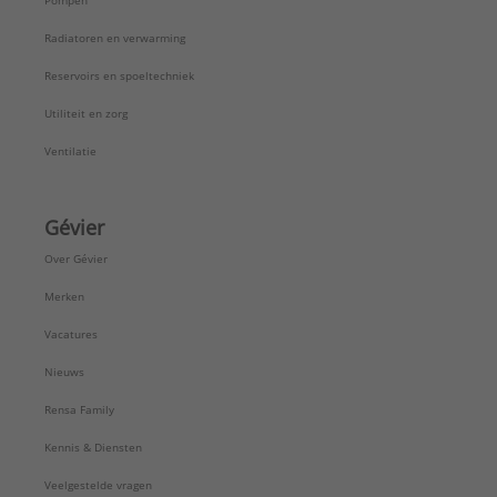
Pompen
Radiatoren en verwarming
Reservoirs en spoeltechniek
Utiliteit en zorg
Ventilatie
Gévier
Over Gévier
Merken
Vacatures
Nieuws
Rensa Family
Kennis & Diensten
Veelgestelde vragen