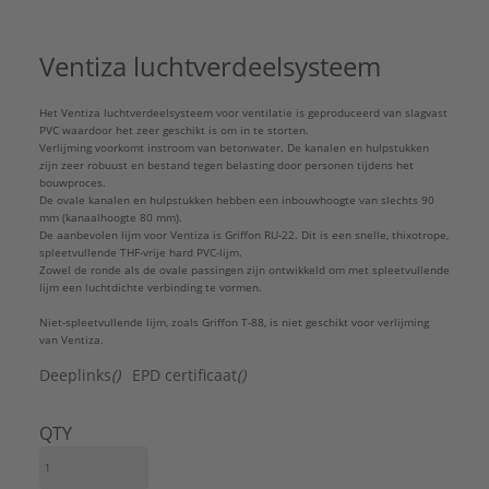
Equivalente kanaaldiameter:
195 mm
Hulpstukverbinding:
Ja
Ventiza luchtverdeelsysteem
Materiaal:
Kunststof
Merk:
Wavin
Het Ventiza luchtverdeelsysteem voor ventilatie is geprodu­ceerd van slagvast
Met voorgemonteerde afdichting:
Nee
PVC waardoor het zeer geschikt is om in te storten.
Werkende lengte:
25 mm
Verlijming voorkomt instroom van betonwater. De kanalen en hulpstukken
Serie:
PVC Ventilatie Hulpstukken
zijn zeer robuust en bestand tegen belasting door personen tijdens het
bouwproces.
De ovale kanalen en hulpstukken hebben een inbouwhoogte van slechts 90
mm (kanaalhoogte 80 mm).
De aanbevolen lijm voor Ventiza is Griffon RU-22. Dit is een snelle, thixotrope,
spleetvullende THF-vrije hard PVC-lijm.
Zowel de ronde als de ovale passingen zijn ontwikkeld om met spleetvullende
lijm een luchtdichte verbinding te vormen.
Niet-spleetvullende lijm, zoals Griffon T-88, is niet geschikt voor verlijming
van Ventiza.
Deeplinks
()
EPD certificaat
()
QTY