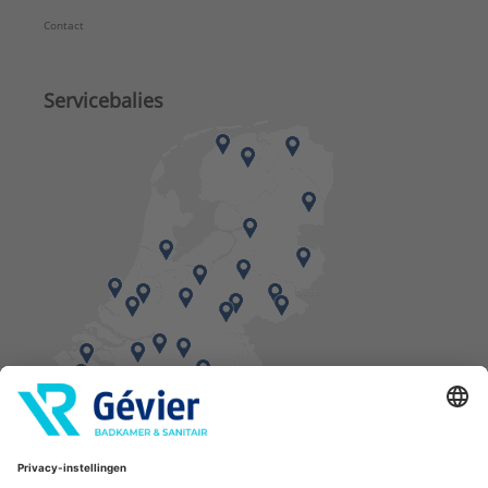
Contact
Servicebalies
Vind een balie in de buurt