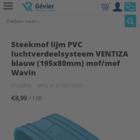
Steekmof lijm PVC
luchtverdeelsysteem VENTIZA
blauw (195x80mm) mof/mof
Wavin
0FU2806
MFG #: 3170719000
€8,99
/ 1.00