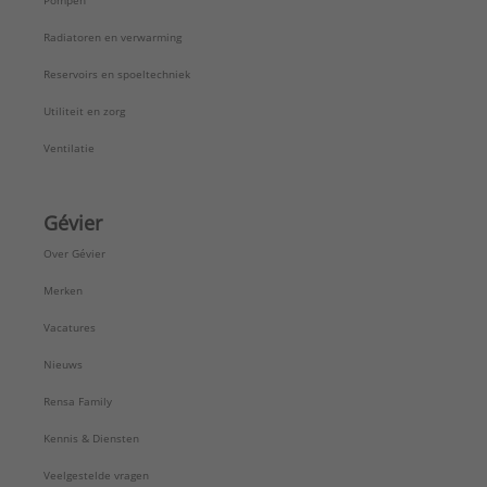
Pompen
Radiatoren en verwarming
Reservoirs en spoeltechniek
Utiliteit en zorg
Ventilatie
Gévier
Over Gévier
Merken
Vacatures
Nieuws
Rensa Family
Kennis & Diensten
Veelgestelde vragen