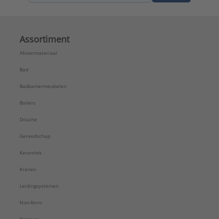
Assortiment
Afvoermateriaal
Bad
Badkamermeubelen
Boilers
Douche
Gereedschap
Keramiek
Kranen
Leidingsystemen
Non-ferro