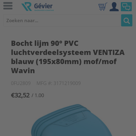
Bocht lijm 90° PVC
luchtverdeelsysteem VENTIZA
blauw (195x80mm) mof/mof
Wavin
0FU2809
MFG #: 3171219009
€32,52
/ 1.00