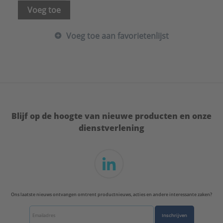
Warmteweerstand Rd:
60 (m².K)/W
Voeg toe
Werkende lengte aansluiting 1:
140 mm
Werkende lengte aansluiting 2:
140 mm
Voeg toe aan favorietenlijst
Aansluiting 1:
Lijmmof
Aansluiting 2:
Lijmmof
Equivalente kanaaldiameter:
195 mm
Merk:
Wavin
Met voorgemonteerde afdichting:
Nee
Serie:
PVC Ventilatie Hulpstukken
Blijf op de hoogte van nieuwe producten en onze
dienstverlening
Ons laatste nieuws ontvangen omtrent productnieuws, acties en andere interessante zaken?
Inschrijven