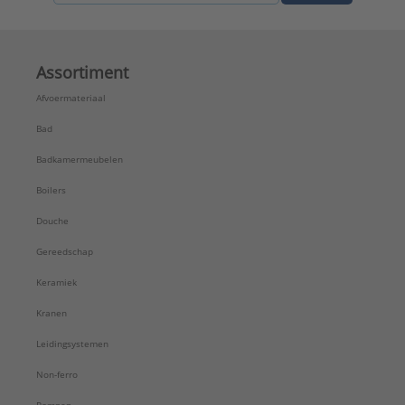
Assortiment
Afvoermateriaal
Bad
Badkamermeubelen
Boilers
Douche
Gereedschap
Keramiek
Kranen
Leidingsystemen
Non-ferro