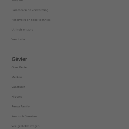
Pompen
Radiatoren en verwarming
Reservoirs en spoeltechniek
Utiliteit en zorg
Ventilatie
Gévier
Over Gévier
Merken
Vacatures
Nieuws
Rensa Family
Kennis & Diensten
Veelgestelde vragen