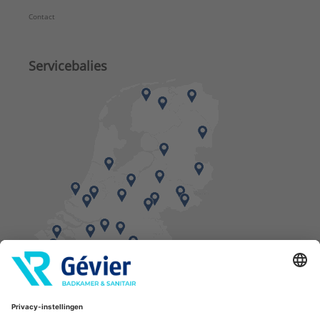
Contact
Servicebalies
Vind een balie in de buurt