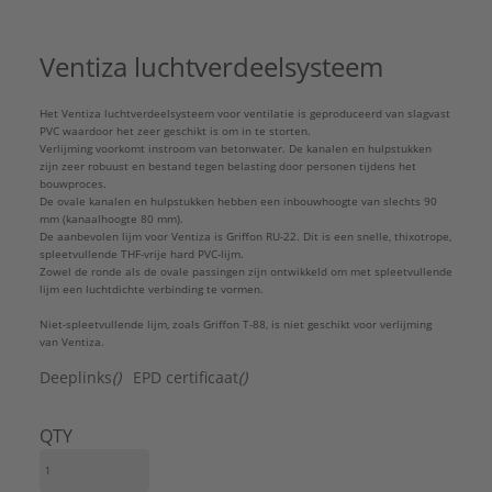
Insteeklengte:
140 mm
Instortbaar in beton:
Ja
Ventiza luchtverdeelsysteem
Inwendige oppervlaktebescherming:
Onbehandeld
Het Ventiza luchtverdeelsysteem voor ventilatie is geprodu­ceerd van slagvast
Kleur buitenzijde:
Blauw
PVC waardoor het zeer geschikt is om in te storten.
Kwaliteitsklasse kanaal:
Polyvinylchloride (PVC)
Verlijming voorkomt instroom van betonwater. De kanalen en hulpstukken
Luchtdichtheidsklasse volgens EN 1751:
D
zijn zeer robuust en bestand tegen belasting door personen tijdens het
bouwproces.
Materiaal isolatie:
Overig
De ovale kanalen en hulpstukken hebben een inbouwhoogte van slechts 90
Materiaal kanaal:
Kunststof
mm (kanaalhoogte 80 mm).
De aanbevolen lijm voor Ventiza is Griffon RU-22. Dit is een snelle, thixotrope,
Met overschuifklem:
Nee
spleetvullende THF-vrije hard PVC-lijm.
Met overschuifprofiel:
Nee
Zowel de ronde als de ovale passingen zijn ontwikkeld om met spleetvullende
lijm een luchtdichte verbinding te vormen.
Model:
Ongeïsoleerd kanaal
Nom. kanaalbreedte:
201 mm
Niet-spleetvullende lijm, zoals Griffon T-88, is niet geschikt voor verlijming
van Ventiza.
Nom. kanaalhoogte:
80 mm
Productiewijze:
Naadloos
Deeplinks
()
EPD certificaat
()
Richtingsverandering:
Horizontaal
Uitwendige oppervlaktebescherming:
QTY
Onbehandeld
Wanddikte kanaal:
2,8 mm