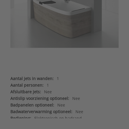
Aantal jets in wanden:
1
Aantal personen:
1
Afsluitbare jets:
Nee
Antislip voorziening optioneel:
Nee
Badpanelen optioneel:
Nee
Badwaterverwarming optioneel:
Nee
Bediening:
Elektronisch op badrand
Bodembreedte (lig-breedte):
550 mm