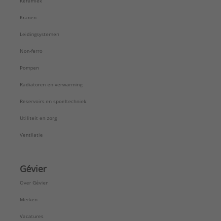
Keramiek
Type afvoeraansluiting:
Afvoer met overloop-vulcombinatie
Kranen
Vorm:
Rechthoekig
Leidingsystemen
Vorm overloop:
Rond
Vrijstaand:
Nee
Non-ferro
Vuilafstotend:
Nee
Pompen
Merk:
Novellini
Type:
W
Radiatoren en verwarming
Serie:
DIVINA
Reservoirs en spoeltechniek
Utiliteit en zorg
Ventilatie
Gévier
Over Gévier
Merken
Vacatures