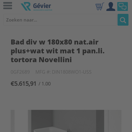
Bad div w 180x80 nat.air
plus+wat wit mat 1 pan.li.
tortora Novellini
0GF2689
MFG #: DIN1808WO1-USS
€5.615,91
/ 1.00