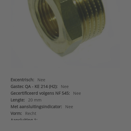
Excentrisch:
Nee
Gastec QA - KE 214 (H2):
Nee
Gecertificeerd volgens NF 545:
Nee
Lengte:
20 mm
Met aansluitingsindicator:
Nee
Vorm:
Recht
Aansluiting 1:
Binnendraad cilindrisch BSPP-G (ISO 228-1)