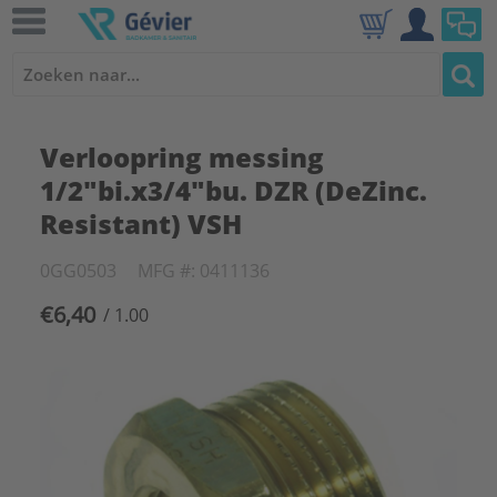
Verloopring messing
1/2"bi.x3/4"bu. DZR (DeZinc.
Resistant) VSH
0GG0503
MFG #: 0411136
€6,40
/ 1.00