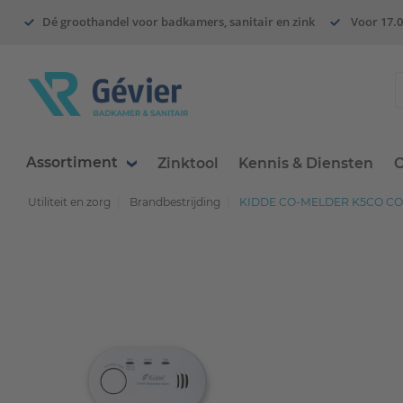
Dé groothandel voor badkamers, sanitair en zink
Voor 17.0
Assortiment
Zinktool
Kennis & Diensten
O
Utiliteit en zorg
Brandbestrijding
KIDDE CO-MELDER K5CO COMP