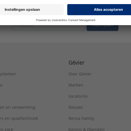
Stroomverzorging primair:
Batterij/Accu
Uitvoering test-/pauzeknop:
Testknop
tste nieuws ontvangen omtrent productnieuws, acties en andere interessant
Uitwisselbare sensor:
Nee
Verbinding via kabel:
Nee
Inschrijven
Type:
batterij gevoed
Serie:
CO melder
Gévier
systemen
Over Gévier
ro
Merken
Vacatures
ren en verwarming
Nieuws
rs en spoeltechniek
Rensa Family
 en zorg
Kennis & Diensten