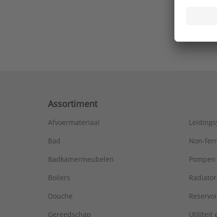
Ons laa
Assortiment
Afvoermateriaal
Leiding
Bad
Non-fer
Badkamermeubelen
Pompen
Boilers
Radiato
Douche
Reservoi
Gereedschap
Utiliteit