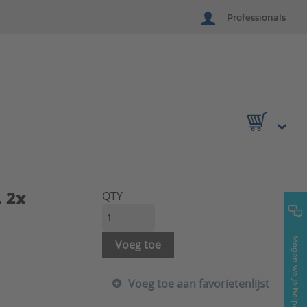
Professionals
 2x
QTY
Mogen we je helpen?
Voeg toe
Voeg toe aan favorietenlijst