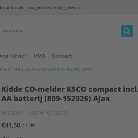
0 uur besteld = volgende werkdag geleverd
ver Gévier
MVO
Contact
ACT INCL. 2X AA BATTERIJ (809-152026) AJAX
Kidde CO-melder K5CO compact incl.
AA batterij (809-152026) Ajax
0GG3694
MFG #: A0152026
€41,50
/ 1.00