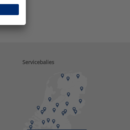
e zaken?
Servicebalies