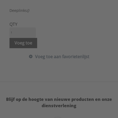
Merk:
Grohe
Serie:
Overige
Deeplinks
()
QTY
Voeg toe
Voeg toe aan favorietenlijst
Blijf op de hoogte van nieuwe producten en onze
dienstverlening