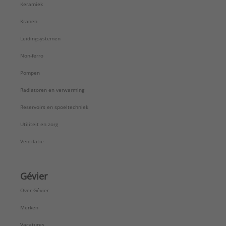
Keramiek
Kranen
Leidingsystemen
Non-ferro
Pompen
Radiatoren en verwarming
Reservoirs en spoeltechniek
Utiliteit en zorg
Ventilatie
Gévier
Over Gévier
Merken
Vacatures