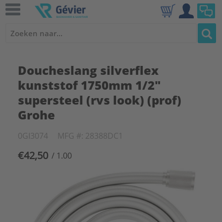
Doucheslang silverflex
kunststof 1750mm 1/2"
supersteel (rvs look) (prof)
Grohe
0GI3074
MFG #: 28388DC1
€42,50
/ 1.00