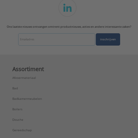
Ons laatste nieuws ontvangen omtrent productnieuws, acties en andere interessante zaken?
Inschrijven
Assortiment
Afvoermateriaal
Bad
Badkamermeubelen
Boilers
Douche
Gereedschap